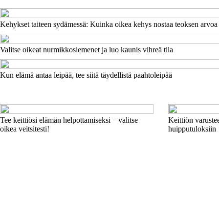
Kehykset taiteen sydämessä: Kuinka oikea kehys nostaa teoksen arvoa
Valitse oikeat nurmikkosiemenet ja luo kaunis vihreä tila
Kun elämä antaa leipää, tee siitä täydellistä paahtoleipää
Tee keittiösi elämän helpottamiseksi – valitse
Keittiön varustee
oikea veitsitesti!
huipputuloksiin