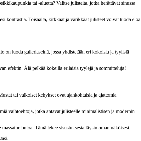
sikkikaupunkia tai -aluetta? Valitse julisteita, jotka herättävät sinussa
i kontrastia. Toisaalta, kirkkaat ja värikkäät julisteet voivat tuoda eloa
o on luoda galleriaseinä, jossa yhdistetään eri kokoisia ja tyylisiä
an efektin. Älä pelkää kokeilla erilaisia tyylejä ja sommitteluja!
Mustat tai valkoiset kehykset ovat ajankohtaisia ja ajattomia
miä vaihtoehtoja, jotka antavat julisteelle minimalistisen ja modernin
t ole massatuotantoa. Tämä tekee sisustuksesta täysin oman näköisesi.
tasi.