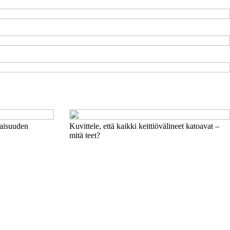
vaisuuden
Kuvittele, että kaikki keittiövälineet katoavat –
mitä teet?