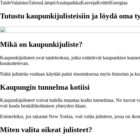
Taide
Valaistus
Talous
Lämpö
Asuinpaikka
Kasveja
Keittiö
Energiaa
Tutustu kaupunkijulisteisiin ja löydä oma ty
Mikä on kaupunkijuliste?
Kaupunkijulisteet ovat taideteoksia, jotka esittelevät kaupunkien kauneut
houkuttelevan.
Näitä julisteita voidaan käyttää paitsi sisustuksessa myös historian ja 
Kaupungin tunnelma kotiisi
Kaupunkijulisteet voivat todella muuttaa kodin tunnelmaa. Ne tuovat väriä 
voit luoda henkilökohtaisen yhteyden tilaan.
Esimerkiksi, jos rakastat New Yorkia, voit valita julisteen, jossa on ik
Miten valita oikeat julisteet?