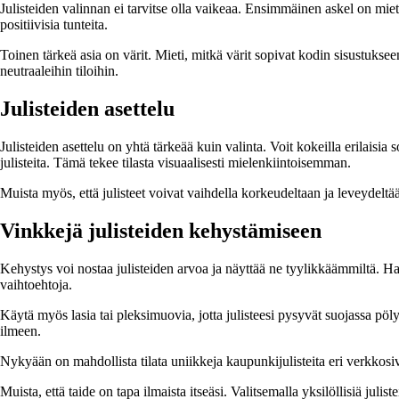
Julisteiden valinnan ei tarvitse olla vaikeaa. Ensimmäinen askel on miettiä
positiivisia tunteita.
Toinen tärkeä asia on värit. Mieti, mitkä värit sopivat kodin sisustukseen
neutraaleihin tiloihin.
Julisteiden asettelu
Julisteiden asettelu on yhtä tärkeää kuin valinta. Voit kokeilla erilaisi
julisteita. Tämä tekee tilasta visuaalisesti mielenkiintoisemman.
Muista myös, että julisteet voivat vaihdella korkeudeltaan ja leveydeltä
Vinkkejä julisteiden kehystämiseen
Kehystys voi nostaa julisteiden arvoa ja näyttää ne tyylikkäämmiltä. Hark
vaihtoehtoja.
Käytä myös lasia tai pleksimuovia, jotta julisteesi pysyvät suojassa pöly
ilmeen.
Nykyään on mahdollista tilata uniikkeja kaupunkijulisteita eri verkkosivus
Muista, että taide on tapa ilmaista itseäsi. Valitsemalla yksilöllisiä julist