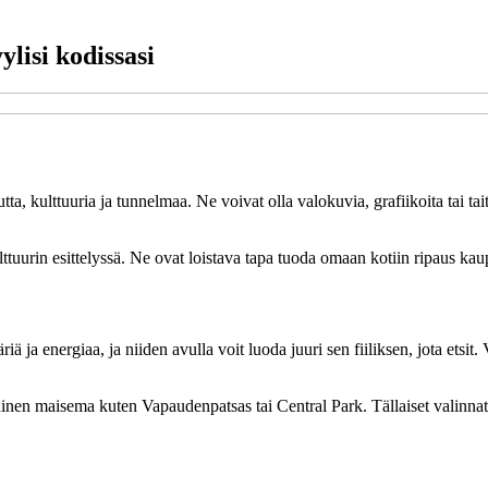
ylisi kodissasi
ta, kulttuuria ja tunnelmaa. Ne voivat olla valokuvia, grafiikoita tai ta
kulttuurin esittelyssä. Ne ovat loistava tapa tuoda omaan kotiin ripaus k
ja energiaa, ja niiden avulla voit luoda juuri sen fiiliksen, jota etsit. V
oninen maisema kuten Vapaudenpatsas tai Central Park. Tällaiset valinnat 