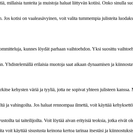
, millaisia tunteita ja muistoja haluat liittyvän kotiisi. Onko sinulla suo
. Jos kotisi on vaaleasävyinen, voit valita tummempia julisteita luodakses
a sommitteluja, kunnes löydät parhaan vaihtoehdon. Yksi suosittu vaihtoeht
än. Yhdistelemällä erilaisia muotoja saat aikaan dynaamisen ja kiinnostav
itse kehysten väriä ja tyyliä, jotta ne sopivat yhteen julisteen kanssa. 
ltä ja vahingoilta. Jos haluat rennompaa ilmettä, voit käyttää kehyksettö
toilta tai taiteilijoilta. Voit löytää aivan erityisiä teoksia, jotka eivä
eita voit käyttää sisustusta keinona kertoa tarinaa itsestäsi ja kiinnostuksis