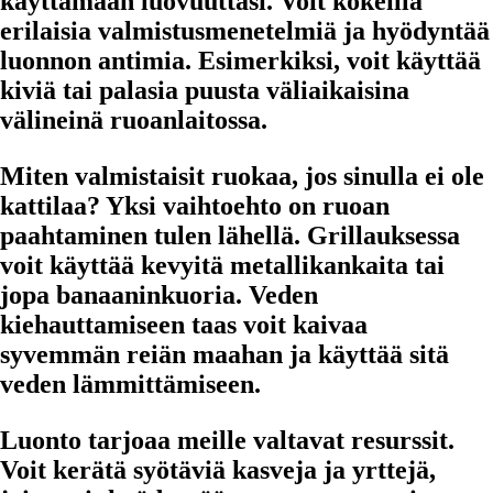
käyttämään luovuuttasi. Voit kokeilla
erilaisia valmistusmenetelmiä ja hyödyntää
luonnon antimia. Esimerkiksi, voit käyttää
kiviä tai palasia puusta väliaikaisina
välineinä ruoanlaitossa.
Miten valmistaisit ruokaa, jos sinulla ei ole
kattilaa? Yksi vaihtoehto on ruoan
paahtaminen tulen lähellä. Grillauksessa
voit käyttää kevyitä metallikankaita tai
jopa banaaninkuoria. Veden
kiehauttamiseen taas voit kaivaa
syvemmän reiän maahan ja käyttää sitä
veden lämmittämiseen.
Luonto tarjoaa meille valtavat resurssit.
Voit kerätä syötäviä kasveja ja yrttejä,