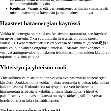
hankintamahdollisuuksiin.
Koulutus:
Varmista, että perheenjäsenet tai tiimisi ymmärtävät,
miten hätäenergiaa käytetään ja miten laitteet toimivat.
Haasteet hätäenergian käytössä
Vaikka hätäenergia on tärkeä osa kriisivalmistautumista, sen käytössä
on myös haasteita. Yksi suurimmista haasteista on polttoaineen
saatavuus. Generaattorit tarvitsevat yleensä bensiiniä tai дизель燃料a,
mikä voi olla vaikeaa ongelmatilanteissa. Toisaalta aurinkopaneelit
vaativat auringonvaloa toimiakseen tehokkaasti, joten niiden käyttö voi
rajoittua pilvisinä päivinä.
Yhteistyö ja yhteisön rooli
Yhteisöllinen valmistautuminen voi olla avainasemassa hätäenergian
käytössä. Joukkoaidoilla voidaan jakaa resursseja ja tietoa, joka auttaa
kaikkia jäseniä. Kokouksissa tai työpajoissa voit keskustella
hätäenergian tarpeista ja kehittää yhteisiä strategioita. Yhteistyö
paikallisten viranomaisten kanssa on myös tärkeää, sillä he voivat
tarjota ohjeita ja tukea kriisitilanteissa.
Tulevaisuuden näkymät