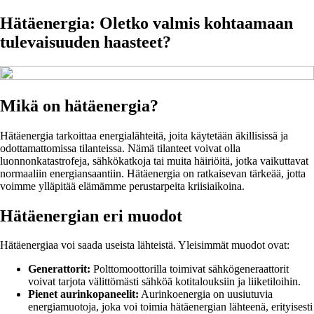
Hätäenergia: Oletko valmis kohtaamaan
tulevaisuuden haasteet?
Mikä on hätäenergia?
Hätäenergia tarkoittaa energialähteitä, joita käytetään äkillisissä ja
odottamattomissa tilanteissa. Nämä tilanteet voivat olla
luonnonkatastrofeja, sähkökatkoja tai muita häiriöitä, jotka vaikuttavat
normaaliin energiansaantiin. Hätäenergia on ratkaisevan tärkeää, jotta
voimme ylläpitää elämämme perustarpeita kriisiaikoina.
Hätäenergian eri muodot
Hätäenergiaa voi saada useista lähteistä. Yleisimmät muodot ovat:
Generattorit:
Polttomoottorilla toimivat sähkögeneraattorit
voivat tarjota välittömästi sähköä kotitalouksiin ja liiketiloihin.
Pienet aurinkopaneelit:
Aurinkoenergia on uusiutuvia
energiamuotoja, joka voi toimia hätäenergian lähteenä, erityisesti