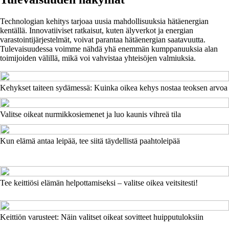
Technologian kehitys tarjoaa uusia mahdollisuuksia hätäenergian
kentällä. Innovatiiviset ratkaisut, kuten älyverkot ja energian
varastointijärjestelmät, voivat parantaa hätäenergian saatavuutta.
Tulevaisuudessa voimme nähdä yhä enemmän kumppanuuksia alan
toimijoiden välillä, mikä voi vahvistaa yhteisöjen valmiuksia.
Kehykset taiteen sydämessä: Kuinka oikea kehys nostaa teoksen arvoa
Valitse oikeat nurmikkosiemenet ja luo kaunis vihreä tila
Kun elämä antaa leipää, tee siitä täydellistä paahtoleipää
Tee keittiösi elämän helpottamiseksi – valitse oikea veitsitesti!
Keittiön varusteet: Näin valitset oikeat sovitteet huipputuloksiin