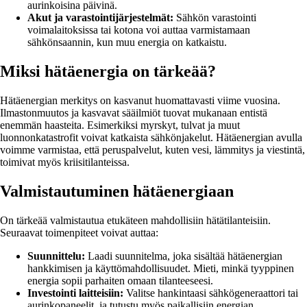
aurinkoisina päivinä.
Akut ja varastointijärjestelmät:
Sähkön varastointi
voimalaitoksissa tai kotona voi auttaa varmistamaan
sähkönsaannin, kun muu energia on katkaistu.
Miksi hätäenergia on tärkeää?
Hätäenergian merkitys on kasvanut huomattavasti viime vuosina.
Ilmastonmuutos ja kasvavat sääilmiöt tuovat mukanaan entistä
enemmän haasteita. Esimerkiksi myrskyt, tulvat ja muut
luonnonkatastrofit voivat katkaista sähkönjakelut. Hätäenergian avulla
voimme varmistaa, että peruspalvelut, kuten vesi, lämmitys ja viestintä,
toimivat myös kriisitilanteissa.
Valmistautuminen hätäenergiaan
On tärkeää valmistautua etukäteen mahdollisiin hätätilanteisiin.
Seuraavat toimenpiteet voivat auttaa:
Suunnittelu:
Laadi suunnitelma, joka sisältää hätäenergian
hankkimisen ja käyttömahdollisuudet. Mieti, minkä tyyppinen
energia sopii parhaiten omaan tilanteeseesi.
Investointi laitteisiin:
Valitse hankintaasi sähkögeneraattori tai
aurinkopaneelit, ja tutustu myös paikallisiin energian