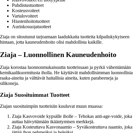
Puhdistustuotteet
Kosteusvoiteet
Vartalovoiteet
Hiustenhoitotuotteet
Aurinkosuojatuotteet
Ziaja on sitoutunut tarjoamaan laadukkaita tuotteita kilpailukykyiseen
hintaan, jotta kauneudenhoito olisi mahdollista kaikille.
Ziaja – Luonnollinen Kauneudenhoito
Ziaja korostaa luonnonmukaisuutta tuotteissaan ja pyrkii vähentämään
kemikaalikuormitusta iholla. He käyttävät mahdollisimman luonnollisia
raaka-aineita ja välttävät haitallisia aineita, kuten parabeeneja ja
silikoneja.
Ziaja Suosituimmat Tuotteet
Ziajan suosituimpiin tuotteisiin kuuluvat muun muassa:
Ziaja Kasvovoide kypsälle iholle – Tehokas anti-age-voide, joka
auttaa häivyttämään ikääntymisen merkkejä.
Ziaja Kosteuttava Kasvonaamio – Syväkosteuttava naamio, joka
jättää ihon pehmeäksi ja heleäksi.