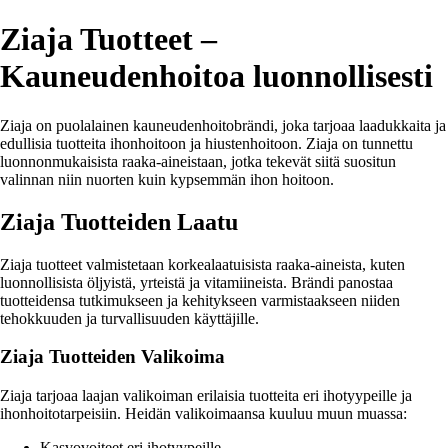
Ziaja Tuotteet –
Kauneudenhoitoa luonnollisesti
Ziaja on puolalainen kauneudenhoitobrändi, joka tarjoaa laadukkaita ja
edullisia tuotteita ihonhoitoon ja hiustenhoitoon. Ziaja on tunnettu
luonnonmukaisista raaka-aineistaan, jotka tekevät siitä suositun
valinnan niin nuorten kuin kypsemmän ihon hoitoon.
Ziaja Tuotteiden Laatu
Ziaja tuotteet valmistetaan korkealaatuisista raaka-aineista, kuten
luonnollisista öljyistä, yrteistä ja vitamiineista. Brändi panostaa
tuotteidensa tutkimukseen ja kehitykseen varmistaakseen niiden
tehokkuuden ja turvallisuuden käyttäjille.
Ziaja Tuotteiden Valikoima
Ziaja tarjoaa laajan valikoiman erilaisia tuotteita eri ihotyypeille ja
ihonhoitotarpeisiin. Heidän valikoimaansa kuuluu muun muassa:
Kasvovoiteet eri ihotyypeille