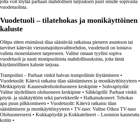
jotta voit löytää parhaan mahdollisen tarjouksen juuri sinulle sopivasta
vuodetuolista.
Vuodetuoli – tilatehokas ja monikäyttöinen
kaluste
Olitpa sitten etsimässä tilaa säästävää ratkaisua pieneen asuntoon tai
tarvitset kätevän vierasmajoitusvaihtoehdon, vuodetuoli on loistava
valinta monenlaiseen tarpeeseen. Valitse omaan tyyliisi sopiva
vuodetuoli ja nauti monipuolisista mahdollisuuksista, joita tämä
käytännöllinen kaluste tarjoaa.
Trampoliini – Parhaat vinkit halvan trampoliinin löytämiseen
•
Vuodetuolit: Kätevä ratkaisu tilan säästämiseen ja monikäyttöisyyteen
•
Meikkipöytä: Kauneudenhoitohuoneen keskipiste
•
Sohvapöydät:
Valitse täydellinen olohuoneen keskipiste
•
Sähkögrilli: Parhaat vinkit
pöytä- ja sisäkäyttöön sekä parvekkeelle
•
Halkaisukoneet: Tehokas
apu puun pilkkomiseen
•
Vuodetuolit: Kätevä ratkaisu tilan
säästämiseen ja monikäyttöisyyteen
•
TV-taso: Valitse Oikea TV-taso
Olohuoneeseesi
•
Kukkapöydät ja Kukkatelineet – Luonnon kauneutta
kotiin
•