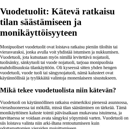
Vuodetuolit: Kätevä ratkaisu
tilan säästämiseen ja
monikäyttöisyyteen
Monipuoliset vuodetuolit ovat loistava ratkaisu pieniin tiloihin tai
vierasvaraksi, jonka avulla voit yhdistää istumisen ja nukkumisen.
Vuodetuoli, jota kutsutaan myös nimillä levitettävä nojatuoli,
tuolisänky, sänkytuoli tai vuode nojatuoli, tarjoaa monipuolisia
mahdollisuuksia tilankäyttöön. Oli kyseessä sitten yhden hengen
vuodetuoli, vuode tuoli tai sängynojatuoli, nämä kalusteet ovat
käytännöllisiä ja tyylikkäitä valintoja monenlaiseen sisustukseen.
Mikä tekee vuodetuolista niin kätevän?
Vuodetuoli on käytännöllinen ratkaisu esimerkiksi pienessä asunnossa,
vierashuoneessa tai mökillä, missä tilan säästäminen on tärkeää. Tämä
monikäyttöinen kaluste toimii päiväsaikaan mukavana istuimena, ja
tarvittaessa se voidaan avata sängyksi yöpymistä varten. Vuodetuoli on
siis loistava valinta niin arki-iltana rentoutumiseen kuin
odottamattomien vieraiden majoittamiseen.