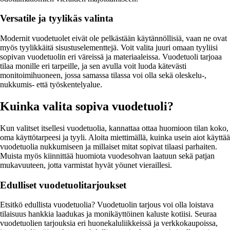
Versatile ja tyylikäs valinta
Modernit vuodetuolet eivät ole pelkästään käytännöllisiä, vaan ne ovat
myös tyylikkäitä sisustuselementtejä. Voit valita juuri omaan tyyliisi
sopivan vuodetuolin eri väreissä ja materiaaleissa. Vuodetuoli tarjoaa
tilaa monille eri tarpeille, ja sen avulla voit luoda kätevästi
monitoimihuoneen, jossa samassa tilassa voi olla sekä oleskelu-,
nukkumis- että työskentelyalue.
Kuinka valita sopiva vuodetuoli?
Kun valitset itsellesi vuodetuolia, kannattaa ottaa huomioon tilan koko,
oma käyttötarpeesi ja tyyli. Aloita miettimällä, kuinka usein aiot käyttää
vuodetuolia nukkumiseen ja millaiset mitat sopivat tilaasi parhaiten.
Muista myös kiinnittää huomiota vuodesohvan laatuun sekä patjan
mukavuuteen, jotta varmistat hyvät yöunet vieraillesi.
Edulliset vuodetuolitarjoukset
Etsitkö edullista vuodetuolia? Vuodetuolin tarjous voi olla loistava
tilaisuus hankkia laadukas ja monikäyttöinen kaluste kotiisi. Seuraa
vuodetuolien tarjouksia eri huonekaluliikkeissä ja verkkokaupoissa,