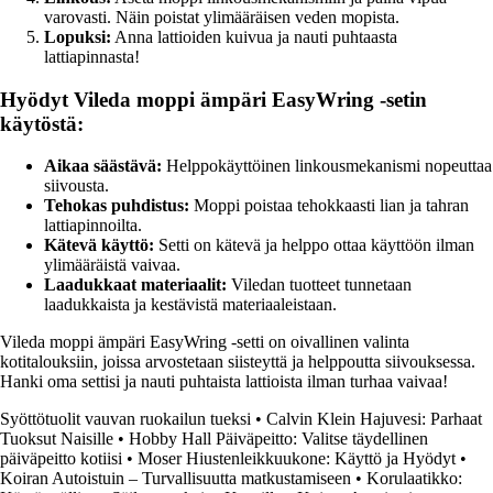
varovasti. Näin poistat ylimääräisen veden mopista.
Lopuksi:
Anna lattioiden kuivua ja nauti puhtaasta
lattiapinnasta!
Hyödyt Vileda moppi ämpäri EasyWring -setin
käytöstä:
Aikaa säästävä:
Helppokäyttöinen linkousmekanismi nopeuttaa
siivousta.
Tehokas puhdistus:
Moppi poistaa tehokkaasti lian ja tahran
lattiapinnoilta.
Kätevä käyttö:
Setti on kätevä ja helppo ottaa käyttöön ilman
ylimääräistä vaivaa.
Laadukkaat materiaalit:
Viledan tuotteet tunnetaan
laadukkaista ja kestävistä materiaaleistaan.
Vileda moppi ämpäri EasyWring -setti on oivallinen valinta
kotitalouksiin, joissa arvostetaan siisteyttä ja helppoutta siivouksessa.
Hanki oma settisi ja nauti puhtaista lattioista ilman turhaa vaivaa!
Syöttötuolit vauvan ruokailun tueksi
•
Calvin Klein Hajuvesi: Parhaat
Tuoksut Naisille
•
Hobby Hall Päiväpeitto: Valitse täydellinen
päiväpeitto kotiisi
•
Moser Hiustenleikkuukone: Käyttö ja Hyödyt
•
Koiran Autoistuin – Turvallisuutta matkustamiseen
•
Korulaatikko: