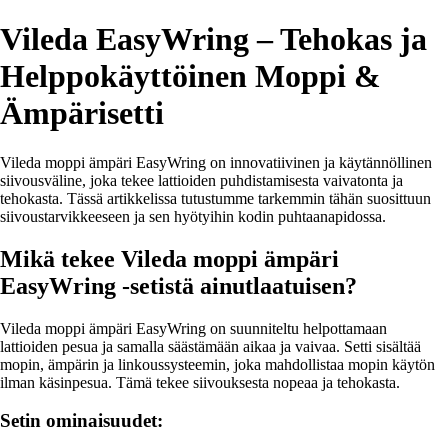
Vileda EasyWring – Tehokas ja
Helppokäyttöinen Moppi &
Ämpärisetti
Vileda moppi ämpäri EasyWring on innovatiivinen ja käytännöllinen
siivousväline, joka tekee lattioiden puhdistamisesta vaivatonta ja
tehokasta. Tässä artikkelissa tutustumme tarkemmin tähän suosittuun
siivoustarvikkeeseen ja sen hyötyihin kodin puhtaanapidossa.
Mikä tekee Vileda moppi ämpäri
EasyWring -setistä ainutlaatuisen?
Vileda moppi ämpäri EasyWring on suunniteltu helpottamaan
lattioiden pesua ja samalla säästämään aikaa ja vaivaa. Setti sisältää
mopin, ämpärin ja linkoussysteemin, joka mahdollistaa mopin käytön
ilman käsinpesua. Tämä tekee siivouksesta nopeaa ja tehokasta.
Setin ominaisuudet: