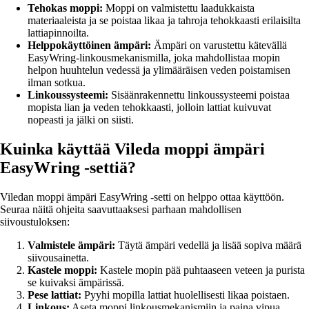
Tehokas moppi:
Moppi on valmistettu laadukkaista
materiaaleista ja se poistaa likaa ja tahroja tehokkaasti erilaisilta
lattiapinnoilta.
Helppokäyttöinen ämpäri:
Ämpäri on varustettu kätevällä
EasyWring-linkousmekanismilla, joka mahdollistaa mopin
helpon huuhtelun vedessä ja ylimääräisen veden poistamisen
ilman sotkua.
Linkoussysteemi:
Sisäänrakennettu linkoussysteemi poistaa
mopista lian ja veden tehokkaasti, jolloin lattiat kuivuvat
nopeasti ja jälki on siisti.
Kuinka käyttää Vileda moppi ämpäri
EasyWring -settiä?
Viledan moppi ämpäri EasyWring -setti on helppo ottaa käyttöön.
Seuraa näitä ohjeita saavuttaaksesi parhaan mahdollisen
siivoustuloksen:
Valmistele ämpäri:
Täytä ämpäri vedellä ja lisää sopiva määrä
siivousainetta.
Kastele moppi:
Kastele mopin pää puhtaaseen veteen ja purista
se kuivaksi ämpärissä.
Pese lattiat:
Pyyhi mopilla lattiat huolellisesti likaa poistaen.
Linkous:
Aseta moppi linkousmekanismiin ja paina vipua