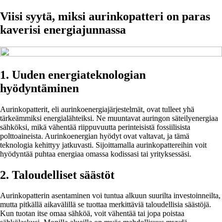
Viisi syytä, miksi aurinkopatteri on paras
kaverisi energiajunnassa
1. Uuden energiateknologian
hyödyntäminen
Aurinkopatterit, eli aurinkoenergiajärjestelmät, ovat tulleet yhä
tärkeämmiksi energialähteiksi. Ne muuntavat auringon säteilyenergiaa
sähköksi, mikä vähentää riippuvuutta perinteisistä fossiilisista
polttoaineista. Aurinkoenergian hyödyt ovat valtavat, ja tämä
teknologia kehittyy jatkuvasti. Sijoittamalla aurinkopattereihin voit
hyödyntää puhtaa energiaa omassa kodissasi tai yrityksessäsi.
2. Taloudelliset säästöt
Aurinkopatterin asentaminen voi tuntua alkuun suurilta investoinneilta,
mutta pitkällä aikavälillä se tuottaa merkittäviä taloudellisia säästöjä.
Kun tuotan itse omaa sähköä, voit vähentää tai jopa poistaa