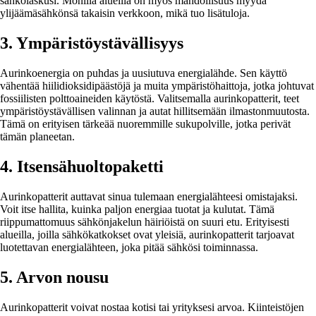
sähkölaskusi. Monilla alueilla on myös mahdollisuus myydä
ylijäämäsähkönsä takaisin verkkoon, mikä tuo lisätuloja.
3. Ympäristöystävällisyys
Aurinkoenergia on puhdas ja uusiutuva energialähde. Sen käyttö
vähentää hiilidioksidipäästöjä ja muita ympäristöhaittoja, jotka johtuvat
fossiilisten polttoaineiden käytöstä. Valitsemalla aurinkopatterit, teet
ympäristöystävällisen valinnan ja autat hillitsemään ilmastonmuutosta.
Tämä on erityisen tärkeää nuoremmille sukupolville, jotka perivät
tämän planeetan.
4. Itsensähuoltopaketti
Aurinkopatterit auttavat sinua tulemaan energialähteesi omistajaksi.
Voit itse hallita, kuinka paljon energiaa tuotat ja kulutat. Tämä
riippumattomuus sähkönjakelun häiriöistä on suuri etu. Erityisesti
alueilla, joilla sähkökatkokset ovat yleisiä, aurinkopatterit tarjoavat
luotettavan energialähteen, joka pitää sähkösi toiminnassa.
5. Arvon nousu
Aurinkopatterit voivat nostaa kotisi tai yrityksesi arvoa. Kiinteistöjen