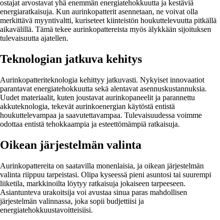
ostajat arvostavat yhä enemmän energiatehokkuutta ja kestäviä
energiaratkaisuja. Kun aurinkopatterit asennetaan, ne voivat olla
merkittävä myyntivaltti, kuriseteet kiinteistön houkuttelevuutta pitkällä
aikavälillä. Tämä tekee aurinkopattereista myös älykkään sijoituksen
tulevaisuutta ajatellen.
Teknologian jatkuva kehitys
Aurinkopatteriteknologia kehittyy jatkuvasti. Nykyiset innovaatiot
parantavat energiatehokkuutta sekä alentavat asennuskustannuksia.
Uudet materiaalit, kuten joustavat aurinkopaneelit ja parannettu
akkuteknologia, tekevät aurinkoenergian käytöstä entistä
houkuttelevampaa ja saavutettavampaa. Tulevaisuudessa voimme
odottaa entistä tehokkaampia ja esteettömämpiä ratkaisuja.
Oikean järjestelmän valinta
Aurinkopattereita on saatavilla monenlaisia, ja oikean järjestelmän
valinta riippuu tarpeistasi. Olipa kyseessä pieni asuntosi tai suurempi
liiketila, markkinoilta löytyy ratkaisuja jokaiseen tarpeeseen.
Asiantunteva urakoitsija voi avustaa sinua paras mahdollisen
järjestelmän valinnassa, joka sopii budjettiisi ja
energiatehokkuustavoitteisiisi.