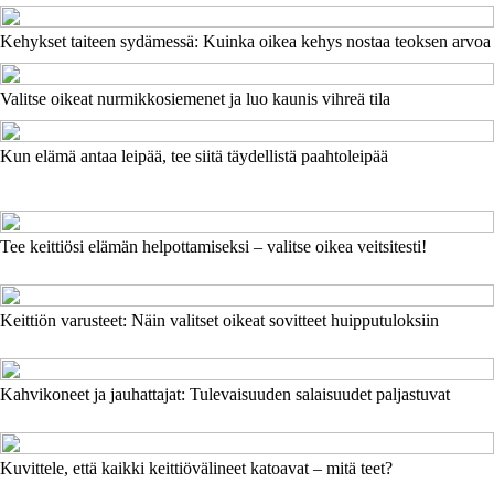
Kehykset taiteen sydämessä: Kuinka oikea kehys nostaa teoksen arvoa
Valitse oikeat nurmikkosiemenet ja luo kaunis vihreä tila
Kun elämä antaa leipää, tee siitä täydellistä paahtoleipää
Tee keittiösi elämän helpottamiseksi – valitse oikea veitsitesti!
Keittiön varusteet: Näin valitset oikeat sovitteet huipputuloksiin
Kahvikoneet ja jauhattajat: Tulevaisuuden salaisuudet paljastuvat
Kuvittele, että kaikki keittiövälineet katoavat – mitä teet?