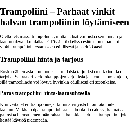
Trampoliini – Parhaat vinkit
halvan trampoliinin löytämiseen
Oletko etsimässä trampoliinia, mutta haluat varmistaa sen hinnan ja
laadun olevan kohdallaan? Tässä artikkelissa esittelemme parhaat
vinkit trampoliinin ostamiseen edullisesti ja laadukkaasti.
Trampoliini hinta ja tarjous
Ensimmäinen askel on tunnistaa, millaisia tarjouksia markkinoilla on
tarjolla. Seuraa eri verkkokauppojen tarjouksia ja alennuskampanjoita,
sillä trampoliineja voi löytyä hyvinkin edullisesti eri sesonkeina.
Paras trampoliini hinta-laatusuhteella
Kun vertailet eri trampoliineja, kiinnitä erityistä huomiota niiden
laatuun. Vaikka halpa trampoliini saattaa houkuttaa aluksi, kannattaa
panostaa hieman enemmän rahaa ja hankkia laadukas trampoliini, joka
kestää käyttöä pidempään.