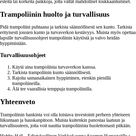
esteitä tai korkeita paikkoja, jotta vältät mahdolliset loukkaantumiset.
Trampoliinin huolto ja turvallisuus
Pidä trampoliini puhtaana ja tarkista säännöllisesti sen kunto. Tarkista
erityisesti jousien kunto ja turvaverkon kestävyys. Muista myös opettaa
lapsille turvallisuusohjeet trampoliinin käytöstä ja valvo heidän
hyppimistään.
Turvallisuusohjeet
Käytä aina trampoliinia turvaverkon kanssa.
Tarkista trampoliinin kunto säännöllisesti.
Rajoita samanaikainen hyppiminen, etenkin pienillä
trampoliineilla.
Älä tee vaarallisia temppuja trampoliinilla.
Yhteenveto
Trampoliinin hankinta voi olla loistava investointi perheen yhteiseen
liikuntaan ja hauskanpitoon. Muista kuitenkin panostaa laatuun ja
turvallisuuteen, jotta voit nauttia trampoliinista huolettomasti pitkään.
Hobby Hall – Edistyksellinen Verkkokauppa Suomen Harrastajille
•