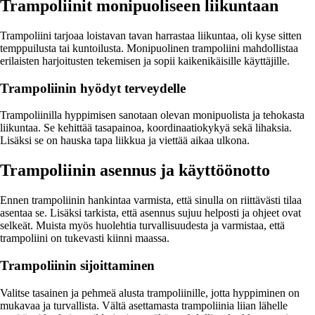
Trampoliinit monipuoliseen liikuntaan
Trampoliini tarjoaa loistavan tavan harrastaa liikuntaa, oli kyse sitten
temppuilusta tai kuntoilusta. Monipuolinen trampoliini mahdollistaa
erilaisten harjoitusten tekemisen ja sopii kaikenikäisille käyttäjille.
Trampoliinin hyödyt terveydelle
Trampoliinilla hyppimisen sanotaan olevan monipuolista ja tehokasta
liikuntaa. Se kehittää tasapainoa, koordinaatiokykyä sekä lihaksia.
Lisäksi se on hauska tapa liikkua ja viettää aikaa ulkona.
Trampoliinin asennus ja käyttöönotto
Ennen trampoliinin hankintaa varmista, että sinulla on riittävästi tilaa
asentaa se. Lisäksi tarkista, että asennus sujuu helposti ja ohjeet ovat
selkeät. Muista myös huolehtia turvallisuudesta ja varmistaa, että
trampoliini on tukevasti kiinni maassa.
Trampoliinin sijoittaminen
Valitse tasainen ja pehmeä alusta trampoliinille, jotta hyppiminen on
mukavaa ja turvallista. Vältä asettamasta trampoliinia liian lähelle