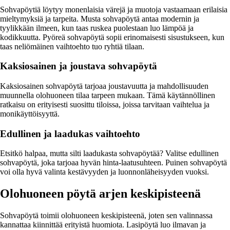
Sohvapöytiä löytyy monenlaisia värejä ja muotoja vastaamaan erilaisia
mieltymyksiä ja tarpeita. Musta sohvapöytä antaa modernin ja
tyylikkään ilmeen, kun taas ruskea puolestaan luo lämpöä ja
kodikkuutta. Pyöreä sohvapöytä sopii erinomaisesti sisustukseen, kun
taas neliömäinen vaihtoehto tuo ryhtiä tilaan.
Kaksiosainen ja joustava sohvapöytä
Kaksiosainen sohvapöytä tarjoaa joustavuutta ja mahdollisuuden
muunnella olohuoneen tilaa tarpeen mukaan. Tämä käytännöllinen
ratkaisu on erityisesti suosittu tiloissa, joissa tarvitaan vaihtelua ja
monikäyttöisyyttä.
Edullinen ja laadukas vaihtoehto
Etsitkö halpaa, mutta silti laadukasta sohvapöytää? Valitse edullinen
sohvapöytä, joka tarjoaa hyvän hinta-laatusuhteen. Puinen sohvapöytä
voi olla hyvä valinta kestävyyden ja luonnonläheisyyden vuoksi.
Olohuoneen pöytä arjen keskipisteenä
Sohvapöytä toimii olohuoneen keskipisteenä, joten sen valinnassa
kannattaa kiinnittää erityistä huomiota. Lasipöytä luo ilmavan ja