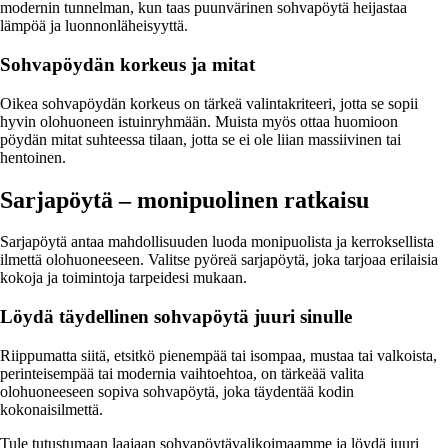
modernin tunnelman, kun taas puunvärinen sohvapöytä heijastaa
lämpöä ja luonnonläheisyyttä.
Sohvapöydän korkeus ja mitat
Oikea sohvapöydän korkeus on tärkeä valintakriteeri, jotta se sopii
hyvin olohuoneen istuinryhmään. Muista myös ottaa huomioon
pöydän mitat suhteessa tilaan, jotta se ei ole liian massiivinen tai
hentoinen.
Sarjapöytä – monipuolinen ratkaisu
Sarjapöytä antaa mahdollisuuden luoda monipuolista ja kerroksellista
ilmettä olohuoneeseen. Valitse pyöreä sarjapöytä, joka tarjoaa erilaisia
kokoja ja toimintoja tarpeidesi mukaan.
Löydä täydellinen sohvapöytä juuri sinulle
Riippumatta siitä, etsitkö pienempää tai isompaa, mustaa tai valkoista,
perinteisempää tai modernia vaihtoehtoa, on tärkeää valita
olohuoneeseen sopiva sohvapöytä, joka täydentää kodin
kokonaisilmettä.
Tule tutustumaan laajaan sohvapöytävalikoimaamme ja löydä juuri