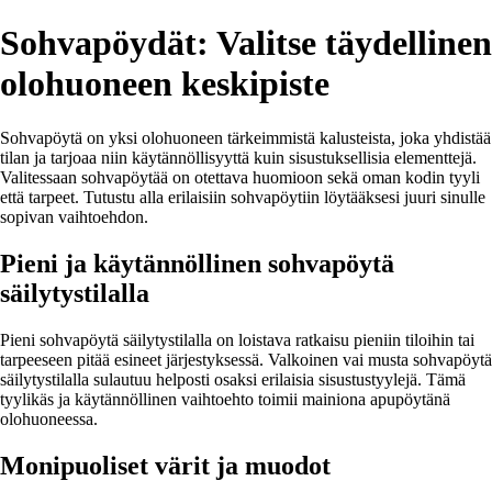
Sohvapöydät: Valitse täydellinen
olohuoneen keskipiste
Sohvapöytä on yksi olohuoneen tärkeimmistä kalusteista, joka yhdistää
tilan ja tarjoaa niin käytännöllisyyttä kuin sisustuksellisia elementtejä.
Valitessaan sohvapöytää on otettava huomioon sekä oman kodin tyyli
että tarpeet. Tutustu alla erilaisiin sohvapöytiin löytääksesi juuri sinulle
sopivan vaihtoehdon.
Pieni ja käytännöllinen sohvapöytä
säilytystilalla
Pieni sohvapöytä säilytystilalla on loistava ratkaisu pieniin tiloihin tai
tarpeeseen pitää esineet järjestyksessä. Valkoinen vai musta sohvapöytä
säilytystilalla sulautuu helposti osaksi erilaisia sisustustyylejä. Tämä
tyylikäs ja käytännöllinen vaihtoehto toimii mainiona apupöytänä
olohuoneessa.
Monipuoliset värit ja muodot