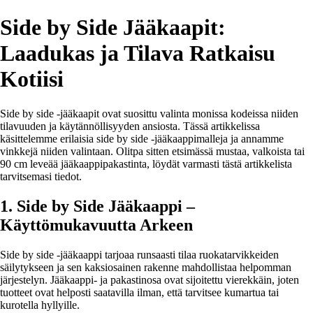
Side by Side Jääkaapit:
Laadukas ja Tilava Ratkaisu
Kotiisi
Side by side -jääkaapit ovat suosittu valinta monissa kodeissa niiden
tilavuuden ja käytännöllisyyden ansiosta. Tässä artikkelissa
käsittelemme erilaisia side by side -jääkaappimalleja ja annamme
vinkkejä niiden valintaan. Olitpa sitten etsimässä mustaa, valkoista tai
90 cm leveää jääkaappipakastinta, löydät varmasti tästä artikkelista
tarvitsemasi tiedot.
1. Side by Side Jääkaappi –
Käyttömukavuutta Arkeen
Side by side -jääkaappi tarjoaa runsaasti tilaa ruokatarvikkeiden
säilytykseen ja sen kaksiosainen rakenne mahdollistaa helpomman
järjestelyn. Jääkaappi- ja pakastinosa ovat sijoitettu vierekkäin, joten
tuotteet ovat helposti saatavilla ilman, että tarvitsee kumartua tai
kurotella hyllyille.