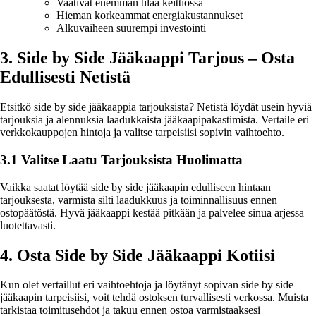
Vaativat enemmän tilaa keittiössä
Hieman korkeammat energiakustannukset
Alkuvaiheen suurempi investointi
3. Side by Side Jääkaappi Tarjous – Osta
Edullisesti Netistä
Etsitkö side by side jääkaappia tarjouksista? Netistä löydät usein hyviä
tarjouksia ja alennuksia laadukkaista jääkaapipakastimista. Vertaile eri
verkkokauppojen hintoja ja valitse tarpeisiisi sopivin vaihtoehto.
3.1 Valitse Laatu Tarjouksista Huolimatta
Vaikka saatat löytää side by side jääkaapin edulliseen hintaan
tarjouksesta, varmista silti laadukkuus ja toiminnallisuus ennen
ostopäätöstä. Hyvä jääkaappi kestää pitkään ja palvelee sinua arjessa
luotettavasti.
4. Osta Side by Side Jääkaappi Kotiisi
Kun olet vertaillut eri vaihtoehtoja ja löytänyt sopivan side by side
jääkaapin tarpeisiisi, voit tehdä ostoksen turvallisesti verkossa. Muista
tarkistaa toimitusehdot ja takuu ennen ostoa varmistaaksesi