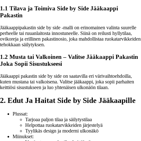
1.1 Tilava ja Toimiva Side by Side Jääkaappi
Pakastin
Jääkaappipakastin side by side -malli on erinomainen valinta suurelle
perheelle tai ruuanlaitosta innostuneelle. Siinä on reilusti hyllytilaa,
ovikoreja ja erillinen pakastinosio, joka mahdollistaa ruokatarvikkeiden
tehokkaan säilytyksen.
1.2 Musta tai Valkoinen – Valitse Jääkaappi Pakastin
Joka Sopii Sisustukseesi
Jääkaappi pakastin side by side on saatavilla eri värivaihtoehdoilla,
kuten mustana tai valkoisena. Valitse jääkaappi, joka sopii parhaiten
keittiösi sisustukseen ja luo yhtenäisen ulkonäön tilaan.
2. Edut Ja Haitat Side by Side Jääkaapille
Plussat:
Tarjoaa paljon tilaa ja säilytystilaa
Helpottaa ruokatarvikkeiden järjestelyä
Tyylikäs design ja moderni ulkonäkö
Miinukset: