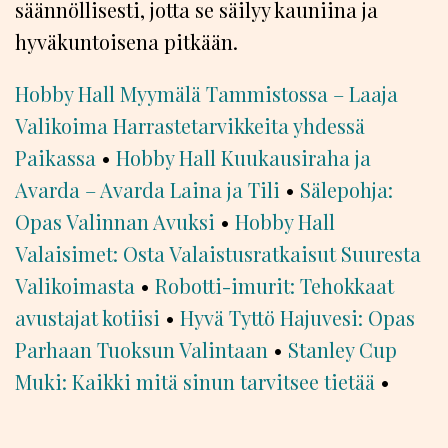
säännöllisesti, jotta se säilyy kauniina ja
hyväkuntoisena pitkään.
Hobby Hall Myymälä Tammistossa – Laaja
Valikoima Harrastetarvikkeita yhdessä
Paikassa
•
Hobby Hall Kuukausiraha ja
Avarda – Avarda Laina ja Tili
•
Sälepohja:
Opas Valinnan Avuksi
•
Hobby Hall
Valaisimet: Osta Valaistusratkaisut Suuresta
Valikoimasta
•
Robotti-imurit: Tehokkaat
avustajat kotiisi
•
Hyvä Tyttö Hajuvesi: Opas
Parhaan Tuoksun Valintaan
•
Stanley Cup
Muki: Kaikki mitä sinun tarvitsee tietää
•