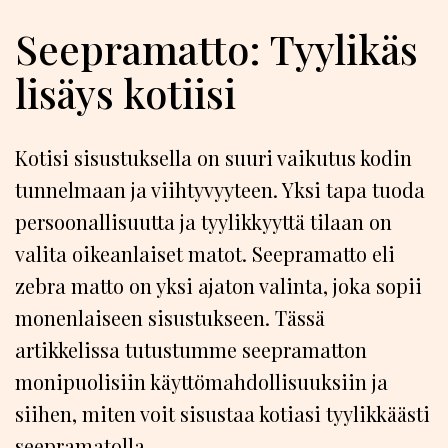
Seepramatto: Tyylikäs
lisäys kotiisi
Kotisi sisustuksella on suuri vaikutus kodin
tunnelmaan ja viihtyvyyteen. Yksi tapa tuoda
persoonallisuutta ja tyylikkyyttä tilaan on
valita oikeanlaiset matot. Seepramatto eli
zebra matto on yksi ajaton valinta, joka sopii
monenlaiseen sisustukseen. Tässä
artikkelissa tutustumme seepramatton
monipuolisiin käyttömahdollisuuksiin ja
siihen, miten voit sisustaa kotiasi tyylikkäästi
seepramatolla.