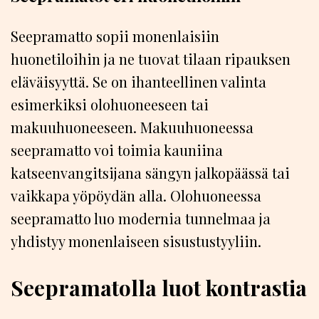
Seepramatto sopii monenlaisiin
huonetiloihin ja ne tuovat tilaan ripauksen
eläväisyyttä. Se on ihanteellinen valinta
esimerkiksi olohuoneeseen tai
makuuhuoneeseen. Makuuhuoneessa
seepramatto voi toimia kauniina
katseenvangitsijana sängyn jalkopäässä tai
vaikkapa yöpöydän alla. Olohuoneessa
seepramatto luo modernia tunnelmaa ja
yhdistyy monenlaiseen sisustustyyliin.
Seepramatolla luot kontrastia