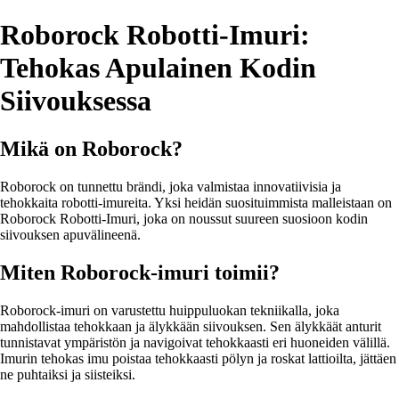
Roborock Robotti-Imuri:
Tehokas Apulainen Kodin
Siivouksessa
Mikä on Roborock?
Roborock on tunnettu brändi, joka valmistaa innovatiivisia ja
tehokkaita robotti-imureita. Yksi heidän suosituimmista malleistaan on
Roborock Robotti-Imuri, joka on noussut suureen suosioon kodin
siivouksen apuvälineenä.
Miten Roborock-imuri toimii?
Roborock-imuri on varustettu huippuluokan tekniikalla, joka
mahdollistaa tehokkaan ja älykkään siivouksen. Sen älykkäät anturit
tunnistavat ympäristön ja navigoivat tehokkaasti eri huoneiden välillä.
Imurin tehokas imu poistaa tehokkaasti pölyn ja roskat lattioilta, jättäen
ne puhtaiksi ja siisteiksi.