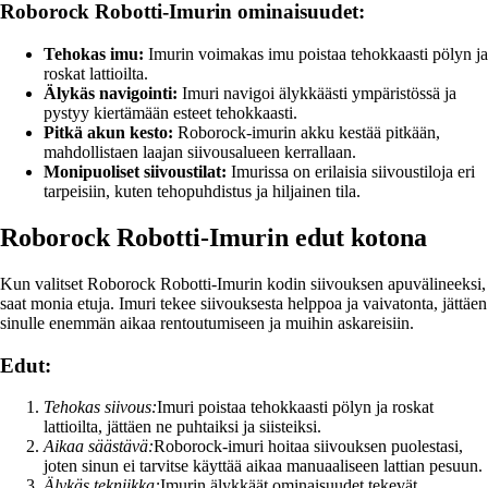
Roborock Robotti-Imurin ominaisuudet:
Tehokas imu:
Imurin voimakas imu poistaa tehokkaasti pölyn ja
roskat lattioilta.
Älykäs navigointi:
Imuri navigoi älykkäästi ympäristössä ja
pystyy kiertämään esteet tehokkaasti.
Pitkä akun kesto:
Roborock-imurin akku kestää pitkään,
mahdollistaen laajan siivousalueen kerrallaan.
Monipuoliset siivoustilat:
Imurissa on erilaisia siivoustiloja eri
tarpeisiin, kuten tehopuhdistus ja hiljainen tila.
Roborock Robotti-Imurin edut kotona
Kun valitset Roborock Robotti-Imurin kodin siivouksen apuvälineeksi,
saat monia etuja. Imuri tekee siivouksesta helppoa ja vaivatonta, jättäen
sinulle enemmän aikaa rentoutumiseen ja muihin askareisiin.
Edut:
Tehokas siivous:
Imuri poistaa tehokkaasti pölyn ja roskat
lattioilta, jättäen ne puhtaiksi ja siisteiksi.
Aikaa säästävä:
Roborock-imuri hoitaa siivouksen puolestasi,
joten sinun ei tarvitse käyttää aikaa manuaaliseen lattian pesuun.
Älykäs tekniikka:
Imurin älykkäät ominaisuudet tekevät