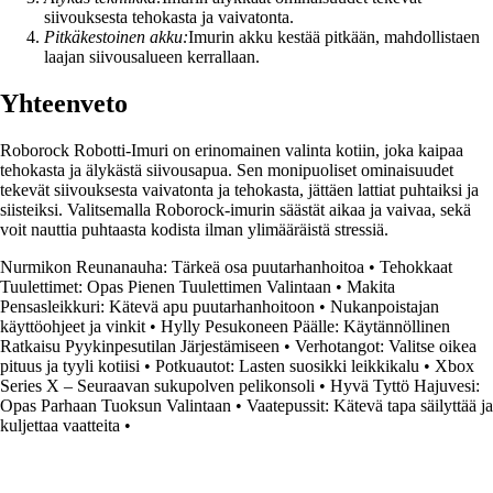
siivouksesta tehokasta ja vaivatonta.
Pitkäkestoinen akku:
Imurin akku kestää pitkään, mahdollistaen
laajan siivousalueen kerrallaan.
Yhteenveto
Roborock Robotti-Imuri on erinomainen valinta kotiin, joka kaipaa
tehokasta ja älykästä siivousapua. Sen monipuoliset ominaisuudet
tekevät siivouksesta vaivatonta ja tehokasta, jättäen lattiat puhtaiksi ja
siisteiksi. Valitsemalla Roborock-imurin säästät aikaa ja vaivaa, sekä
voit nauttia puhtaasta kodista ilman ylimääräistä stressiä.
Nurmikon Reunanauha: Tärkeä osa puutarhanhoitoa
•
Tehokkaat
Tuulettimet: Opas Pienen Tuulettimen Valintaan
•
Makita
Pensasleikkuri: Kätevä apu puutarhanhoitoon
•
Nukanpoistajan
käyttöohjeet ja vinkit
•
Hylly Pesukoneen Päälle: Käytännöllinen
Ratkaisu Pyykinpesutilan Järjestämiseen
•
Verhotangot: Valitse oikea
pituus ja tyyli kotiisi
•
Potkuautot: Lasten suosikki leikkikalu
•
Xbox
Series X – Seuraavan sukupolven pelikonsoli
•
Hyvä Tyttö Hajuvesi:
Opas Parhaan Tuoksun Valintaan
•
Vaatepussit: Kätevä tapa säilyttää ja
kuljettaa vaatteita
•