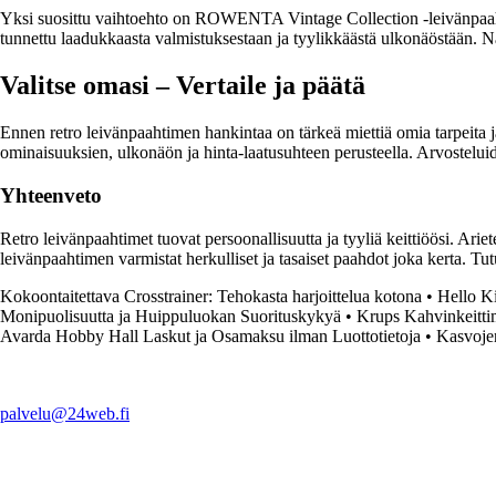
Yksi suosittu vaihtoehto on ROWENTA Vintage Collection -leivänpaahd
tunnettu laadukkaasta valmistuksestaan ja tyylikkäästä ulkonäöstään. Näi
Valitse omasi – Vertaile ja päätä
Ennen retro leivänpaahtimen hankintaa on tärkeä miettiä omia tarpeita ja
ominaisuuksien, ulkonäön ja hinta-laatusuhteen perusteella. Arvostelu
Yhteenveto
Retro leivänpaahtimet tuovat persoonallisuutta ja tyyliä keittiöösi. Arie
leivänpaahtimen varmistat herkulliset ja tasaiset paahdot joka kerta. Tutu
Kokoontaitettava Crosstrainer: Tehokasta harjoittelua kotona
•
Hello Ki
Monipuolisuutta ja Huippuluokan Suorituskykyä
•
Krups Kahvinkeittim
Avarda Hobby Hall Laskut ja Osamaksu ilman Luottotietoja
•
Kasvojen
palvelu@24web.fi