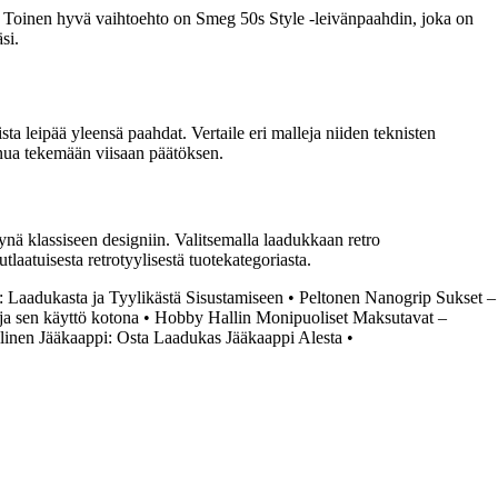
 Toinen hyvä vaihtoehto on Smeg 50s Style -leivänpaahdin, joka on
si.
ta leipää yleensä paahdat. Vertaile eri malleja niiden teknisten
nua tekemään viisaan päätöksen.
tynä klassiseen designiin. Valitsemalla laadukkaan retro
tlaatuisesta retrotyylisestä tuotekategoriasta.
 Laadukasta ja Tyylikästä Sisustamiseen
•
Peltonen Nanogrip Sukset –
ja sen käyttö kotona
•
Hobby Hallin Monipuoliset Maksutavat –
llinen Jääkaappi: Osta Laadukas Jääkaappi Alesta
•