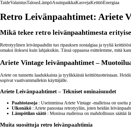
Taide
Valaistus
Talous
Lämpö
Asuinpaikka
Kasveja
Keittiö
Energiaa
Retro Leivänpaahtimet: Ariete V
Mikä tekee retro leivänpaahtimesta erityis
Retrotyylinen leivänpaahdin tuo ripauksen nostalgiaa ja tyyliä keittiöö
omaksi iloksesi kuin lahjaksikin. Tässä oppaassa esittelemme, mitä kann
Ariete Vintage leivänpaahtimet – Muotoilua
Ariete on tunnettu laadukkaista ja tyylikkäistä keittiötuotteistaan. Heid
sopivat vaativammallekin käyttäjälle.
Ariete Leivänpaahtimet – Tekniset ominaisuudet
Paahtotasoja
: Useimmissa Ariete Vintage -malleissa on useita pa
Ulkonäkö
: Ariete panostaa retrotyyliin, joten heidän leivänpaaht
Lämpötilan säätö
: Monissa malleissa on mahdollisuus säätää läm
Muita suosittuja retro leivänpaahtimia