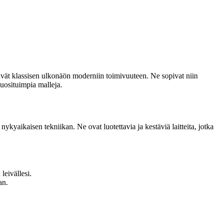
tävät klassisen ulkonäön moderniin toimivuuteen. Ne sopivat niin
uosituimpia malleja.
nykyaikaisen tekniikan. Ne ovat luotettavia ja kestäviä laitteita, jotka
leivällesi.
an.