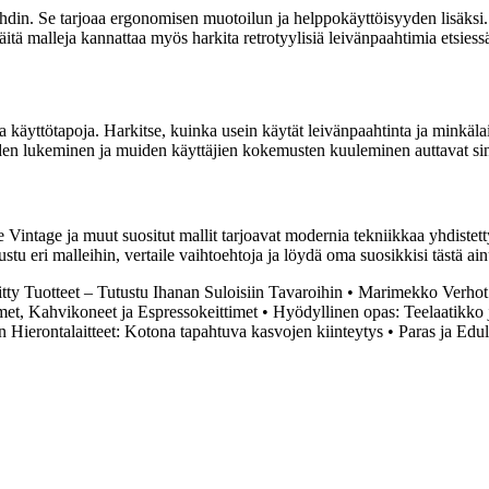
in. Se tarjoaa ergonomisen muotoilun ja helppokäyttöisyyden lisäksi.
tä malleja kannattaa myös harkita retrotyylisiä leivänpaahtimia etsiessä
 käyttötapoja. Harkitse, kuinka usein käytät leivänpaahtinta ja minkälais
iden lukeminen ja muiden käyttäjien kokemusten kuuleminen auttavat si
te Vintage ja muut suositut mallit tarjoavat modernia tekniikkaa yhdistet
stu eri malleihin, vertaile vaihtoehtoja ja löydä oma suosikkisi tästä ainu
tty Tuotteet – Tutustu Ihanan Suloisiin Tavaroihin
•
Marimekko Verhot:
et, Kahvikoneet ja Espressokeittimet
•
Hyödyllinen opas: Teelaatikko 
 Hierontalaitteet: Kotona tapahtuva kasvojen kiinteytys
•
Paras ja Edu