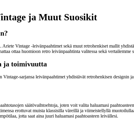
intage ja Muut Suosikit
en?
si. Ariete Vintage -leivänpaahtimet sekä muut retrohenkiset mallit yhdis
attaa ottaa huomioon retro leivänpaahtinta valitessa sekä vertailemme s
 ja toimivuutta
än Vintage-sarjansa leivänpaahtimet yhdistävät retrohenkisen designin ja 
ahtotasojen säätövaihtoehtoja, joten voit valita haluamasi paahtoasteen 
imensa erottuvat muista klassisilla väreillä ja viimeistellyllä muotoilulla
pötilaa, jotta saat aina juuri haluamasi paahtoasteen leivällesi.