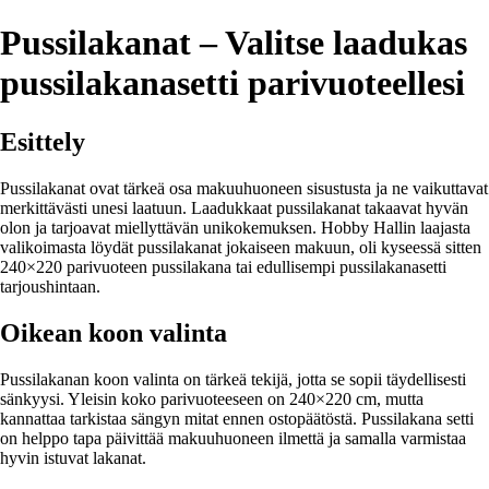
Pussilakanat – Valitse laadukas
pussilakanasetti parivuoteellesi
Esittely
Pussilakanat ovat tärkeä osa makuuhuoneen sisustusta ja ne vaikuttavat
merkittävästi unesi laatuun. Laadukkaat pussilakanat takaavat hyvän
olon ja tarjoavat miellyttävän unikokemuksen. Hobby Hallin laajasta
valikoimasta löydät pussilakanat jokaiseen makuun, oli kyseessä sitten
240×220 parivuoteen pussilakana tai edullisempi pussilakanasetti
tarjoushintaan.
Oikean koon valinta
Pussilakanan koon valinta on tärkeä tekijä, jotta se sopii täydellisesti
sänkyysi. Yleisin koko parivuoteeseen on 240×220 cm, mutta
kannattaa tarkistaa sängyn mitat ennen ostopäätöstä. Pussilakana setti
on helppo tapa päivittää makuuhuoneen ilmettä ja samalla varmistaa
hyvin istuvat lakanat.