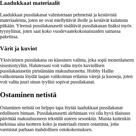
Laadukkaat materiaalit
Laadukkaat pussilakanat valmistetaan pehmeistä ja kestävistä
materiaaleista, joten ne ovat miellyttävät iholle ja kestävät kulutusta
pitkään. Yleensä pussilakanasetit sisältävät pussilakanan lisäksi myös
tyynyliinat, joten saat koko vuodevaatekokonaisuuden samassa
paketissa.
Värit ja kuviot
Yksivärinen pussilakana on klassinen valinta, joka sopii monenlaiseen
sisustustyyliin. Halutessasi voit valita myös kuviollisen
pussilakanasetin piristämään makuuhuonetta. Hobby Hallin
valikoimasta löydät laajan valikoiman erilaisia värejä ja kuoseja, joten
voit valita juuri sinun tyyliisi sopivat pussilakanat.
Ostaminen netistä
Ostaminen netistä on helppo tapa löytää laadukkaat pussilakanat
edulliseen hintaan. Pussilakanasetti alehintaan voi olla hyvä tilaisuus
päivittää makuuhuoneen tekstiilit uuteen sesonkiin. Muista kuitenkin
tarkistaa aina tuotteen koko ja materiaali ennen ostamista, jotta
varmistat parhaan mahdollisen ostokokemuksen.