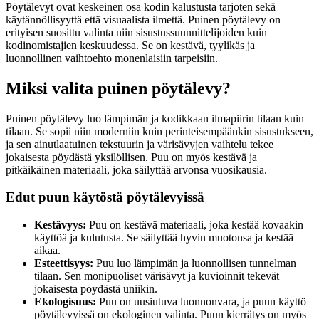
Pöytälevyt ovat keskeinen osa kodin kalustusta tarjoten sekä
käytännöllisyyttä että visuaalista ilmettä. Puinen pöytälevy on
erityisen suosittu valinta niin sisustussuunnittelijoiden kuin
kodinomistajien keskuudessa. Se on kestävä, tyylikäs ja
luonnollinen vaihtoehto monenlaisiin tarpeisiin.
Miksi valita puinen pöytälevy?
Puinen pöytälevy luo lämpimän ja kodikkaan ilmapiirin tilaan kuin
tilaan. Se sopii niin moderniin kuin perinteisempäänkin sisustukseen,
ja sen ainutlaatuinen tekstuurin ja värisävyjen vaihtelu tekee
jokaisesta pöydästä yksilöllisen. Puu on myös kestävä ja
pitkäikäinen materiaali, joka säilyttää arvonsa vuosikausia.
Edut puun käytöstä pöytälevyissä
Kestävyys:
Puu on kestävä materiaali, joka kestää kovaakin
käyttöä ja kulutusta. Se säilyttää hyvin muotonsa ja kestää
aikaa.
Esteettisyys:
Puu luo lämpimän ja luonnollisen tunnelman
tilaan. Sen monipuoliset värisävyt ja kuvioinnit tekevät
jokaisesta pöydästä uniikin.
Ekologisuus:
Puu on uusiutuva luonnonvara, ja puun käyttö
pöytälevyissä on ekologinen valinta. Puun kierrätys on myös