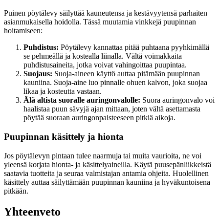
Puinen pöytälevy säilyttää kauneutensa ja kestävyytensä parhaiten
asianmukaisella hoidolla. Tässä muutamia vinkkejä puupinnan
hoitamiseen:
Puhdistus:
Pöytälevy kannattaa pitää puhtaana pyyhkimällä
se pehmeällä ja kostealla liinalla. Vältä voimakkaita
puhdistusaineita, jotka voivat vahingoittaa puupintaa.
Suojaus:
Suoja-aineen käyttö auttaa pitämään puupinnan
kauniina. Suoja-aine luo pinnalle ohuen kalvon, joka suojaa
likaa ja kosteutta vastaan.
Älä altista suoralle auringonvalolle:
Suora auringonvalo voi
haalistaa puun sävyjä ajan mittaan, joten vältä asettamasta
pöytää suoraan auringonpaisteeseen pitkiä aikoja.
Puupinnan käsittely ja hionta
Jos pöytälevyn pintaan tulee naarmuja tai muita vaurioita, ne voi
yleensä korjata hionta- ja käsittelyaineilla. Käytä puusepänliikkeistä
saatavia tuotteita ja seuraa valmistajan antamia ohjeita. Huolellinen
käsittely auttaa säilyttämään puupinnan kauniina ja hyväkuntoisena
pitkään.
Yhteenveto