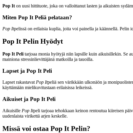
Pop It
on uusi hittituote, joka on valloittanut lasten ja aikuisten sydä
Miten Pop It Peliä pelataan?
Pop It
pelissä on erilaisia kuplia, joita voi painella ja käännellä. Pelin
Pop It Pelin Hyödyt
Pop It Peli
tarjoaa monia hyötyjä niin lapsille kuin aikuisillekin. Se a
mainiona stressinlievittäjänä matkoilla ja tauoilla.
Lapset ja Pop It Peli
Lapset rakastavat
Pop It
peliä sen värikkään ulkonäön ja monipuolisten
käyttämään mielikuvitustaan erilaisissa leikeissä.
Aikuiset ja Pop It Peli
Aikuisille
Pop It
peli tarjoaa tehokkaan keinon rentoutua kiireisen päiv
uudenlaista virikettä arjen keskelle.
Missä voi ostaa Pop It Pelin?