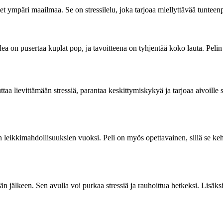
met ympäri maailmaa. Se on stressilelu, joka tarjoaa miellyttävää tunteenp
 idea on pusertaa kuplat pop, ja tavoitteena on tyhjentää koko lauta. Pelin
uttaa lievittämään stressiä, parantaa keskittymiskykyä ja tarjoaa aivoille
 leikkimahdollisuuksien vuoksi. Peli on myös opettavainen, sillä se ke
än jälkeen. Sen avulla voi purkaa stressiä ja rauhoittua hetkeksi. Lisäks