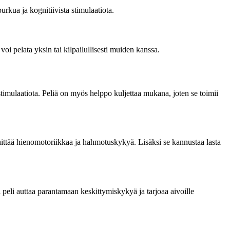
urkua ja kognitiivista stimulaatiota.
 voi pelata yksin tai kilpailullisesti muiden kanssa.
 stimulaatiota. Peliä on myös helppo kuljettaa mukana, joten se toimii
hittää hienomotoriikkaa ja hahmotuskykyä. Lisäksi se kannustaa lasta
i peli auttaa parantamaan keskittymiskykyä ja tarjoaa aivoille