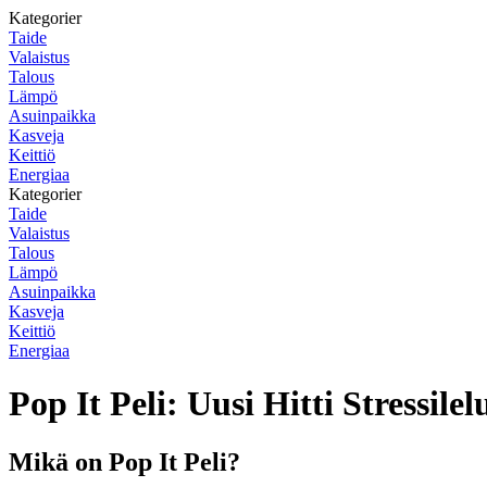
Kategorier
Taide
Valaistus
Talous
Lämpö
Asuinpaikka
Kasveja
Keittiö
Energiaa
Kategorier
Taide
Valaistus
Talous
Lämpö
Asuinpaikka
Kasveja
Keittiö
Energiaa
Pop It Peli: Uusi Hitti Stressilel
Mikä on Pop It Peli?