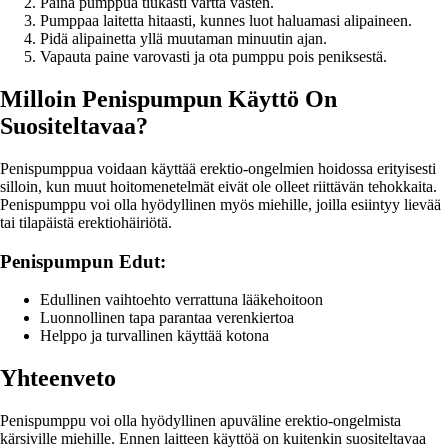
Paina pumppua tiukasti vartta vasten.
Pumppaa laitetta hitaasti, kunnes luot haluamasi alipaineen.
Pidä alipainetta yllä muutaman minuutin ajan.
Vapauta paine varovasti ja ota pumppu pois peniksestä.
Milloin Penispumpun Käyttö On
Suositeltavaa?
Penispumppua voidaan käyttää erektio-ongelmien hoidossa erityisesti
silloin, kun muut hoitomenetelmät eivät ole olleet riittävän tehokkaita.
Penispumppu voi olla hyödyllinen myös miehille, joilla esiintyy lievää
tai tilapäistä erektiohäiriötä.
Penispumpun Edut:
Edullinen vaihtoehto verrattuna lääkehoitoon
Luonnollinen tapa parantaa verenkiertoa
Helppo ja turvallinen käyttää kotona
Yhteenveto
Penispumppu voi olla hyödyllinen apuväline erektio-ongelmista
kärsiville miehille. Ennen laitteen käyttöä on kuitenkin suositeltavaa