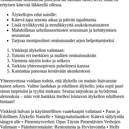
erityisen kätevää liikkeellä ollessa.
Älykellojen edut naisille:
Kätevä tapa seurata aikaa ja päivän tapahtumia
Lisää tyylikkyyttä ja trendikkyyttä asukokonaisuuteen
Mahdollistaa urheilusuoritusten seurannan ja kehittymisen
seurannan
Tarjoaa monipuoliset ominaisuudet arjen helpottamiseksi
Vinkkejä älykellon valintaan:
Tutustu eri merkkien ja mallien ominaisuuksiin
Varmista näytön koko ja selkeys
Tarkista yhteensopivuus puhelimesi kanssa
Kannattaa panostaa kestävään akunkestoon
Yhteenvetona voidaan todeta, että älykello on mainio lisävaruste
naisen arkeen. Valitse laadukas ja edullinen älykello, joka sopii juuri
sinun tarpeisiisi ja tyylisi mukaan. Seuraa tarjouksia ja hyödynnä
alennuksia – näin voit hankkia itsellesi loistavan älykellon edulliseen
hintaan!
Vinkkejä halvan ja käytännöllisen vaatekaapin valintaan
•
Paras ja
Edullinen Älykello Naiselle
•
Sängynaluslaatikot: Kätevä säilytystila
sängyn alle
•
Pimennysverhot: Opas Täysin Pimentävien Verhojen
Valintaan
•
Päänhierontalaite: Rentoutusta ja Hyvinvointia
•
Helly