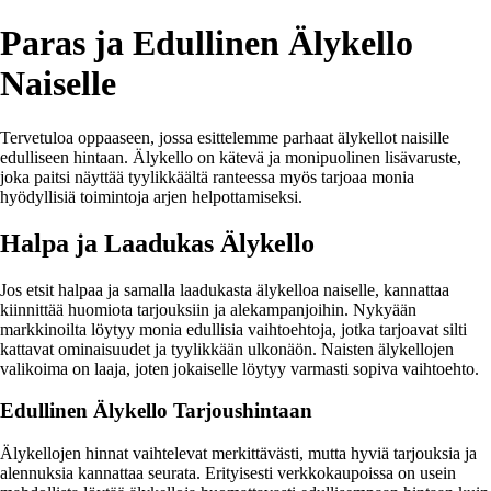
Paras ja Edullinen Älykello
Naiselle
Tervetuloa oppaaseen, jossa esittelemme parhaat älykellot naisille
edulliseen hintaan. Älykello on kätevä ja monipuolinen lisävaruste,
joka paitsi näyttää tyylikkäältä ranteessa myös tarjoaa monia
hyödyllisiä toimintoja arjen helpottamiseksi.
Halpa ja Laadukas Älykello
Jos etsit halpaa ja samalla laadukasta älykelloa naiselle, kannattaa
kiinnittää huomiota tarjouksiin ja alekampanjoihin. Nykyään
markkinoilta löytyy monia edullisia vaihtoehtoja, jotka tarjoavat silti
kattavat ominaisuudet ja tyylikkään ulkonäön. Naisten älykellojen
valikoima on laaja, joten jokaiselle löytyy varmasti sopiva vaihtoehto.
Edullinen Älykello Tarjoushintaan
Älykellojen hinnat vaihtelevat merkittävästi, mutta hyviä tarjouksia ja
alennuksia kannattaa seurata. Erityisesti verkkokaupoissa on usein