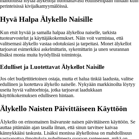
mahdollista löytää älykelloja huomattavasti edullisempaan hintaan kuin
perinteisissä kivijalkamyymälöissä.
Hyvä Halpa Älykello Naisille
Kun etsit hyvää ja samalla halpaa älykelloa naiselle, tarkista
tuotearvostelut ja käyttäjäkokemukset. Näin voit varmistaa, että
valitsemasi älykello vastaa odotuksiasi ja tarpeitasi. Monet älykellot
tarjoavat esimerkiksi askelmittarin, sykemittarin ja unen seurannan
lisäksi monia muita hyödyllisiä toimintoja.
Edulliset ja Luotettavat Älykellot Naisille
Jos olet budjettitietoinen ostaja, mutta et halua tinkiä laadusta, valitse
edullinen ja luotettava älykello naiselle. Nykyään markkinoilta löytyy
useita hyviä vaihtoehtoja, jotka tarjoavat laadukkaan
käyttökokemuksen edulliseen hintaan.
Älykello Naisten Päivittäiseen Käyttöön
Älykello on erinomainen lisävaruste naisen päivittäiseen käyttöön. Se
auttaa pitämään ajan tasalla ilman, että sinun tarvitsee kaivaa
kännykkääsi taskusta. Lisäksi monissa älykelloissa on mahdollisuus
vastaanottaa ilmoituksia puhelimesta suoraan ranteeseen, mikä on