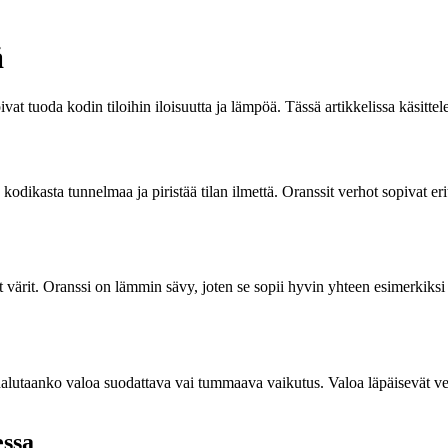
ä
ivat tuoda kodin tiloihin iloisuutta ja lämpöä. Tässä artikkelissa käsitt
kodikasta tunnelmaa ja piristää tilan ilmettä. Oranssit verhot sopivat e
rit. Oranssi on lämmin sävy, joten se sopii hyvin yhteen esimerkiksi r
ä, halutaanko valoa suodattava vai tummaava vaikutus. Valoa läpäisevät 
essa