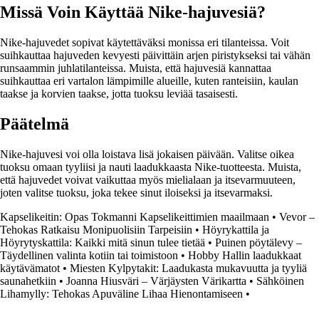
Missä Voin Käyttää Nike-hajuvesiä?
Nike-hajuvedet sopivat käytettäväksi monissa eri tilanteissa. Voit
suihkauttaa hajuveden kevyesti päivittäin arjen piristykseksi tai vähän
runsaammin juhlatilanteissa. Muista, että hajuvesiä kannattaa
suihkauttaa eri vartalon lämpimille alueille, kuten ranteisiin, kaulan
taakse ja korvien taakse, jotta tuoksu leviää tasaisesti.
Päätelmä
Nike-hajuvesi voi olla loistava lisä jokaisen päivään. Valitse oikea
tuoksu omaan tyyliisi ja nauti laadukkaasta Nike-tuotteesta. Muista,
että hajuvedet voivat vaikuttaa myös mielialaan ja itsevarmuuteen,
joten valitse tuoksu, joka tekee sinut iloiseksi ja itsevarmaksi.
Kapselikeitin: Opas Tokmanni Kapselikeittimien maailmaan
•
Vevor –
Tehokas Ratkaisu Monipuolisiin Tarpeisiin
•
Höyrykattila ja
Höyrytyskattila: Kaikki mitä sinun tulee tietää
•
Puinen pöytälevy –
Täydellinen valinta kotiin tai toimistoon
•
Hobby Hallin laadukkaat
käytävämatot
•
Miesten Kylpytakit: Laadukasta mukavuutta ja tyyliä
saunahetkiin
•
Joanna Hiusväri – Värjäysten Värikartta
•
Sähköinen
Lihamylly: Tehokas Apuväline Lihaa Hienontamiseen
•