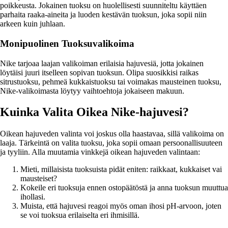
poikkeusta. Jokainen tuoksu on huolellisesti suunniteltu käyttäen
parhaita raaka-aineita ja luoden kestävän tuoksun, joka sopii niin
arkeen kuin juhlaan.
Monipuolinen Tuoksuvalikoima
Nike tarjoaa laajan valikoiman erilaisia hajuvesiä, jotta jokainen
löytäisi juuri itselleen sopivan tuoksun. Olipa suosikkisi raikas
sitrustuoksu, pehmeä kukkaistuoksu tai voimakas mausteinen tuoksu,
Nike-valikoimasta löytyy vaihtoehtoja jokaiseen makuun.
Kuinka Valita Oikea Nike-hajuvesi?
Oikean hajuveden valinta voi joskus olla haastavaa, sillä valikoima on
laaja. Tärkeintä on valita tuoksu, joka sopii omaan persoonallisuuteen
ja tyyliin. Alla muutamia vinkkejä oikean hajuveden valintaan:
Mieti, millaisista tuoksuista pidät eniten: raikkaat, kukkaiset vai
mausteiset?
Kokeile eri tuoksuja ennen ostopäätöstä ja anna tuoksun muuttua
ihollasi.
Muista, että hajuvesi reagoi myös oman ihosi pH-arvoon, joten
se voi tuoksua erilaiselta eri ihmisillä.