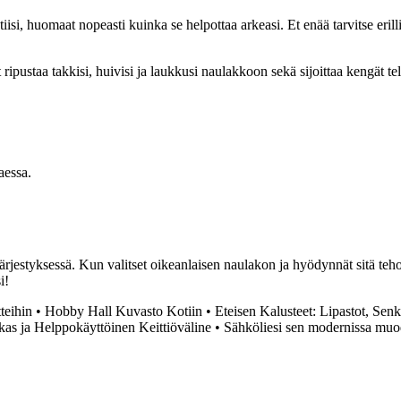
iisi, huomaat nopeasti kuinka se helpottaa arkeasi. Et enää tarvitse erill
ipustaa takkisi, huivisi ja laukkusi naulakkoon sekä sijoittaa kengät telin
taessa.
järjestyksessä. Kun valitset oikeanlaisen naulakon ja hyödynnät sitä teh
i!
teihin
•
Hobby Hall Kuvasto Kotiin
•
Eteisen Kalusteet: Lipastot, Senki
kas ja Helppokäyttöinen Keittiöväline
•
Sähköliesi sen modernissa muo