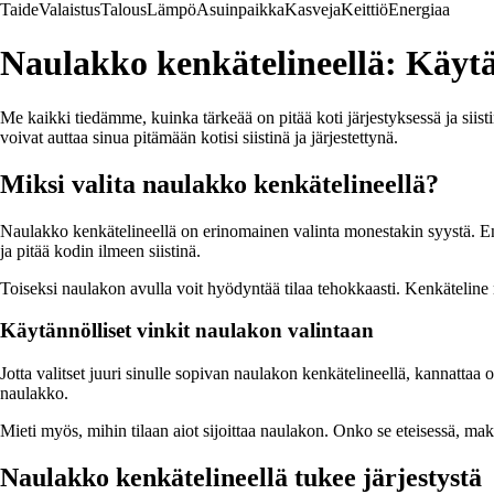
Taide
Valaistus
Talous
Lämpö
Asuinpaikka
Kasveja
Keittiö
Energiaa
Naulakko kenkätelineellä: Käytä
Me kaikki tiedämme, kuinka tärkeää on pitää koti järjestyksessä ja sii
voivat auttaa sinua pitämään kotisi siistinä ja järjestettynä.
Miksi valita naulakko kenkätelineellä?
Naulakko kenkätelineellä on erinomainen valinta monestakin syystä. Ens
ja pitää kodin ilmeen siistinä.
Toiseksi naulakon avulla voit hyödyntää tilaa tehokkaasti. Kenkäteline 
Käytännölliset vinkit naulakon valintaan
Jotta valitset juuri sinulle sopivan naulakon kenkätelineellä, kannatta
naulakko.
Mieti myös, mihin tilaan aiot sijoittaa naulakon. Onko se eteisessä, ma
Naulakko kenkätelineellä tukee järjestystä