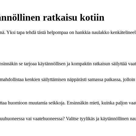
nnöllinen ratkaisu kotiin
stinä. Yksi tapa tehdä tästä helpompaa on hankkia naulakko kenkätelinee
innäkin se tarjoaa käytännöllisen ja kompaktin ratkaisun säilyttää vaat
mahdollistaa kenkien säilyttämisen näppärästi samassa paikassa, jolloin
a ottaa huomioon muutamia seikkoja. Ensinnäkin mieti, kuinka paljon vaa
kuuhuoneessa vai vaatehuoneessa? Valitse tyylikäs ja käytännöllinen naul