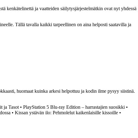
istä kenkätelinettä ja vaatteiden säilytysjärjestelmätkin ovat nyt yhdessä
eelle. Tällä tavalla kaikki tarpeellinen on aina helposti saatavilla ja
okkaasti, huomaat kuinka arkesi helpottuu ja kodin ilme pysyy siistinä.
t ja Tasot
•
PlayStation 5 Blu-ray Edition – harrastajien suosikki
•
dossa
•
Kissan ystävän ilo: Pehmolelut kaikenlaisille kissoille
•