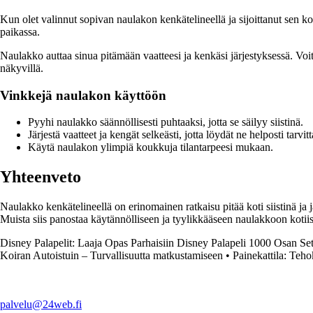
Kun olet valinnut sopivan naulakon kenkätelineellä ja sijoittanut sen kot
paikassa.
Naulakko auttaa sinua pitämään vaatteesi ja kenkäsi järjestyksessä. Voit r
näkyvillä.
Vinkkejä naulakon käyttöön
Pyyhi naulakko säännöllisesti puhtaaksi, jotta se säilyy siistinä.
Järjestä vaatteet ja kengät selkeästi, jotta löydät ne helposti tarvit
Käytä naulakon ylimpiä koukkuja tilantarpeesi mukaan.
Yhteenveto
Naulakko kenkätelineellä on erinomainen ratkaisu pitää koti siistinä ja 
Muista siis panostaa käytännölliseen ja tyylikkääseen naulakkoon kotiis
Disney Palapelit: Laaja Opas Parhaisiin Disney Palapeli 1000 Osan Set
Koiran Autoistuin – Turvallisuutta matkustamiseen
•
Painekattila: Teho
palvelu@24web.fi