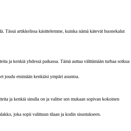
llä. Tässä artikkelissa käsittelemme, kuinka nämä kätevät huonekalut
teita ja kenkiä yhdessä paikassa. Tämä auttaa välttämään turhaa sotkua
 et joudu etsimään kenkiäsi ympäri asuntoa.
tteita ja kenkiä sinulla on ja valitse sen mukaan sopivan kokoinen
akko, joka sopii valittuun tilaan ja kodin sisustukseen.