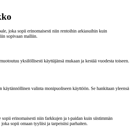
kko
e, joka sopii erinomaisesti niin rentoihin arkiasuihin kuin
iin sopivaan malliin.
muotoutuu yksilöllisesti käyttäjänsä mukaan ja kestää vuodesta toiseen.
on käytännöllinen valinta monipuoliseen käyttöön. Se hankitaan yleensä
e sopii erinomaisesti niin farkkujen ja t-paidan kuin siistimmän
oka sopii omaan tyyliisi ja tarpeisiisi parhaiten.