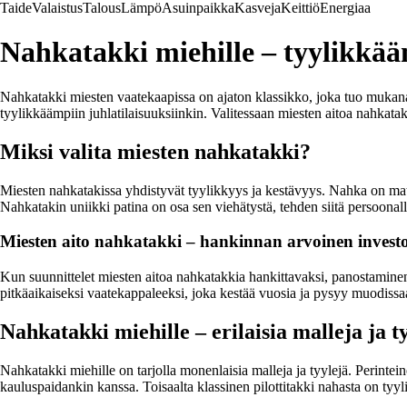
Taide
Valaistus
Talous
Lämpö
Asuinpaikka
Kasveja
Keittiö
Energiaa
Nahkatakki miehille – tyylikkää
Nahkatakki miesten vaatekaapissa on ajaton klassikko, joka tuo mukanaa
tyylikkäämpiin juhlatilaisuuksiinkin. Valitessaan miesten aitoa nahkata
Miksi valita miesten nahkatakki?
Miesten nahkatakissa yhdistyvät tyylikkyys ja kestävyys. Nahka on mater
Nahkatakin uniikki patina on osa sen viehätystä, tehden siitä persoonall
Miesten aito nahkatakki – hankinnan arvoinen investo
Kun suunnittelet miesten aitoa nahkatakkia hankittavaksi, panostaminen
pitkäaikaiseksi vaatekappaleeksi, joka kestää vuosia ja pysyy muodissa
Nahkatakki miehille – erilaisia malleja ja t
Nahkatakki miehille on tarjolla monenlaisia malleja ja tyylejä. Perintei
kauluspaidankin kanssa. Toisaalta klassinen pilottitakki nahasta on tyyli