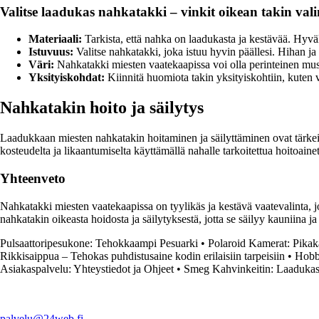
Valitse laadukas nahkatakki – vinkit oikean takin val
Materiaali:
Tarkista, että nahka on laadukasta ja kestävää. Hyväl
Istuvuus:
Valitse nahkatakki, joka istuu hyvin päällesi. Hihan ja 
Väri:
Nahkatakki miesten vaatekaapissa voi olla perinteinen musta
Yksityiskohdat:
Kiinnitä huomiota takin yksityiskohtiin, kuten 
Nahkatakin hoito ja säilytys
Laadukkaan miesten nahkatakin hoitaminen ja säilyttäminen ovat tärkeit
kosteudelta ja likaantumiselta käyttämällä nahalle tarkoitettua hoitoainet
Yhteenveto
Nahkatakki miesten vaatekaapissa on tyylikäs ja kestävä vaatevalinta, jok
nahkatakin oikeasta hoidosta ja säilytyksestä, jotta se säilyy kauniina j
Pulsaattoripesukone: Tehokkaampi Pesuarki
•
Polaroid Kamerat: Pika
Rikkisaippua – Tehokas puhdistusaine kodin erilaisiin tarpeisiin
•
Hobby
Asiakaspalvelu: Yhteystiedot ja Ohjeet
•
Smeg Kahvinkeitin: Laadukast
palvelu@24web.fi