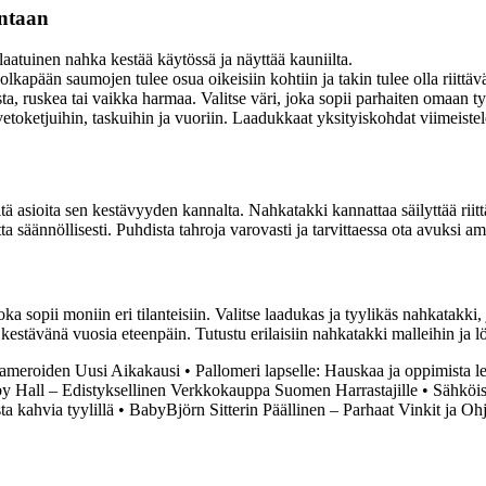
intaan
aatuinen nahka kestää käytössä ja näyttää kauniilta.
olkapään saumojen tulee osua oikeisiin kohtiin ja takin tulee olla riittäv
, ruskea tai vaikka harmaa. Valitse väri, joka sopii parhaiten omaan ty
vetoketjuihin, taskuihin ja vuoriin. Laadukkaat yksityiskohdat viimeist
ä asioita sen kestävyyden kannalta. Nahkatakki kannattaa säilyttää riit
ta säännöllisesti. Puhdista tahroja varovasti ja tarvittaessa ota avuksi a
a sopii moniin eri tilanteisiin. Valitse laadukas ja tyylikäs nahkatakki, 
a kestävänä vuosia eteenpäin. Tutustu erilaisiin nahkatakki malleihin ja l
kameroiden Uusi Aikakausi
•
Pallomeri lapselle: Hauskaa ja oppimista le
 Hall – Edistyksellinen Verkkokauppa Suomen Harrastajille
•
Sähköis
a kahvia tyylillä
•
BabyBjörn Sitterin Päällinen – Parhaat Vinkit ja Oh