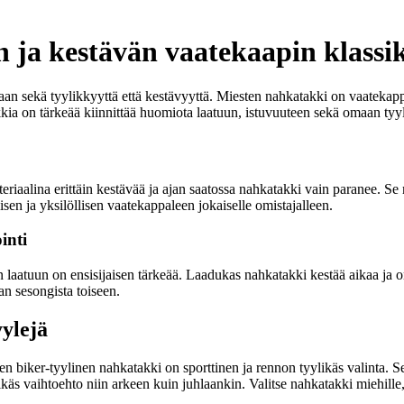
n ja kestävän vaatekaapin klassi
n sekä tyylikkyyttä että kestävyyttä. Miesten nahkatakki on vaatekappal
kkia on tärkeää kiinnittää huomiota laatuun, istuvuuteen sekä omaan tyyl
iaalina erittäin kestävää ja ajan saatossa nahkatakki vain paranee. Se 
isen ja yksilöllisen vaatekappaleen jokaiselle omistajalleen.
inti
 laatuun on ensisijaisen tärkeää. Laadukas nahkatakki kestää aikaa ja 
an sesongista toiseen.
yylejä
nen biker-tyylinen nahkatakki on sporttinen ja rennon tyylikäs valinta. S
käs vaihtoehto niin arkeen kuin juhlaankin. Valitse nahkatakki miehille, j