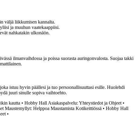
än väljä liikkumisen kannalta.
yliisi ja muuhun vaatekaappiisi.
elevät nahkatakin ulkonäön.
tävässä ilmanvaihdossa ja poissa suorasta auringonvalosta. Suojaa takki
mmattilainen.
joka istuu hyvin päällesi ja tuo persoonallisuuttasi esille. Huolehdi
öydä juuri sinulle sopiva vaihtoehto.
ikin kautta
•
Hobby Hall Asiakaspalvelu: Yhteystiedot ja Ohjeet
•
et Maustemyllyt: Helppoa Maustamista Kotikeittiössä
•
Hobby Hall
jeet
•