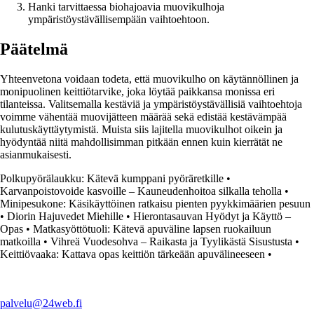
Hanki tarvittaessa biohajoavia muovikulhoja
ympäristöystävällisempään vaihtoehtoon.
Päätelmä
Yhteenvetona voidaan todeta, että muovikulho on käytännöllinen ja
monipuolinen keittiötarvike, joka löytää paikkansa monissa eri
tilanteissa. Valitsemalla kestäviä ja ympäristöystävällisiä vaihtoehtoja
voimme vähentää muovijätteen määrää sekä edistää kestävämpää
kulutuskäyttäytymistä. Muista siis lajitella muovikulhot oikein ja
hyödyntää niitä mahdollisimman pitkään ennen kuin kierrätät ne
asianmukaisesti.
Polkupyörälaukku: Kätevä kumppani pyöräretkille
•
Karvanpoistovoide kasvoille – Kauneudenhoitoa silkalla teholla
•
Minipesukone: Käsikäyttöinen ratkaisu pienten pyykkimäärien pesuun
•
Diorin Hajuvedet Miehille
•
Hierontasauvan Hyödyt ja Käyttö –
Opas
•
Matkasyöttötuoli: Kätevä apuväline lapsen ruokailuun
matkoilla
•
Vihreä Vuodesohva – Raikasta ja Tyylikästä Sisustusta
•
Keittiövaaka: Kattava opas keittiön tärkeään apuvälineeseen
•
palvelu@24web.fi