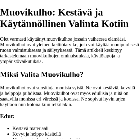
Muovikulho: Kestävä ja
Käytännöllinen Valinta Kotiin
Olet varmasti käyttänyt muovikulhoa jossain vaiheessa elämääsi.
Muovikulhot ovat yleinen keittiötarvike, jota voi käyttää monipuolisesti
ruoan valmistuksessa ja säilytyksessä. Tämä artikkeli keskittyy
tarkastelemaan muovikulhojen ominaisuuksia, käyttötapoja ja
ympäristövaikutuksia.
Miksi Valita Muovikulho?
Muovikulhot ovat suosittuja monista syistä. Ne ovat kestäviä, kevyitä
ja helppoja puhdistaa. Muovikulhot ovat myös edullisia ja niitä on
saatavilla monissa eri väreissä ja kooissa. Ne sopivat hyvin arjen
käyttöön niin kotona kuin retkilläkin.
Edut:
Kestävä materiaali
Kevyt ja helppo käsitellä