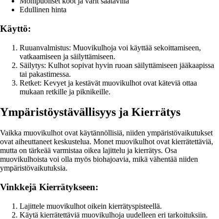
Monipuoliset koot ja värit saatavilla
Edullinen hinta
Käyttö:
Ruuanvalmistus: Muovikulhoja voi käyttää sekoittamiseen,
vatkaamiseen ja säilyttämiseen.
Säilytys: Kulhot sopivat hyvin ruoan säilyttämiseen jääkaapissa
tai pakastimessa.
Retket: Kevyet ja kestävät muovikulhot ovat käteviä ottaa
mukaan retkille ja piknikeille.
Ympäristöystävällisyys ja Kierrätys
Vaikka muovikulhot ovat käytännöllisiä, niiden ympäristövaikutukset
ovat aiheuttaneet keskustelua. Monet muovikulhot ovat kierrätettäviä,
mutta on tärkeää varmistaa oikea lajittelu ja kierrätys. Osa
muovikulhoista voi olla myös biohajoavia, mikä vähentää niiden
ympäristövaikutuksia.
Vinkkejä Kierrätykseen:
Lajittele muovikulhot oikein kierrätyspisteellä.
Käytä kierrätettäviä muovikulhoja uudelleen eri tarkoituksiin.