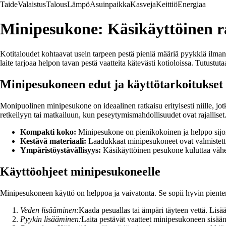
Taide
Valaistus
Talous
Lämpö
Asuinpaikka
Kasveja
Keittiö
Energiaa
Minipesukone: Käsikäyttöinen r
Kotitaloudet kohtaavat usein tarpeen pestä pieniä määriä pyykkiä ilman
laite tarjoaa helpon tavan pestä vaatteita kätevästi kotioloissa. Tutus
Minipesukoneen edut ja käyttötarkoitukset
Monipuolinen minipesukone on ideaalinen ratkaisu erityisesti niille, j
retkeilyyn tai matkailuun, kun peseytymismahdollisuudet ovat rajalliset
Kompakti koko:
Minipesukone on pienikokoinen ja helppo sijoit
Kestävä materiaali:
Laadukkaat minipesukoneet ovat valmistettu 
Ympäristöystävällisyys:
Käsikäyttöinen pesukone kuluttaa vähe
Käyttöohjeet minipesukoneelle
Minipesukoneen käyttö on helppoa ja vaivatonta. Se sopii hyvin piente
Veden lisääminen:
Kaada pesuallas tai ämpäri täyteen vettä. Lisää
Pyykin lisääminen:
Laita pestävät vaatteet minipesukoneen sisään