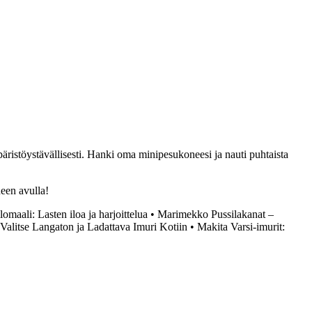
äristöystävällisesti. Hanki oma minipesukoneesi ja nauti puhtaista
een avulla!
lomaali: Lasten iloa ja harjoittelua
•
Marimekko Pussilakanat –
 Valitse Langaton ja Ladattava Imuri Kotiin
•
Makita Varsi-imurit: