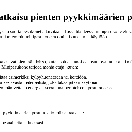
atkaisu pienten pyykkimäärien 
, että suurta pesukonetta tarvitaan. Tässä tilanteessa minipesukone eli
tutaan tarkemmin minipesukoneen ominaisuuksiin ja käyttöön.
otka asuvat pienissä tiloissa, kuten soluasunnoissa, asuntovaunuissa ta
. Minipesukone tarjoaa monia etuja, kuten:
taa esimerkiksi kylpyhuoneeseen tai keittiöön.
kestävästä materiaalista, joka takaa pitkän käyttöiän.
mmän vettä ja energiaa verrattuna perinteiseen pesukoneeseen.
n pyykkimäärien pesuun ja toimii seuraavasti:
 pesuainetta halutessasi.
.