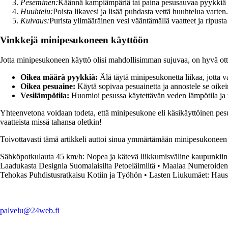
Peseminen:
Käännä kampiämpäriä tai paina pesusauvaa pyykkiä p
Huuhtelu:
Poista likavesi ja lisää puhdasta vettä huuhtelua varten.
Kuivaus:
Purista ylimääräinen vesi vääntämällä vaatteet ja ripus
Vinkkejä minipesukoneen käyttöön
Jotta minipesukoneen käyttö olisi mahdollisimman sujuvaa, on hyvä ot
Oikea määrä pyykkiä:
Älä täytä minipesukonetta liikaa, jotta
Oikea pesuaine:
Käytä sopivaa pesuainetta ja annostele se oik
Vesilämpötila:
Huomioi pesussa käytettävän veden lämpötila ja v
Yhteenvetona voidaan todeta, että minipesukone eli käsikäyttöinen pesu
vaatteista missä tahansa oletkin!
Toivottavasti tämä artikkeli auttoi sinua ymmärtämään minipesukoneen k
Sähköpotkulauta 45 km/h: Nopea ja kätevä liikkumisväline kaupunkiin
Laadukasta Designia Suomalaisilta Petoeläimiltä
•
Maalaa Numeroiden 
Tehokas Puhdistusratkaisu Kotiin ja Työhön
•
Lasten Liukumäet: Hauska
palvelu@24web.fi