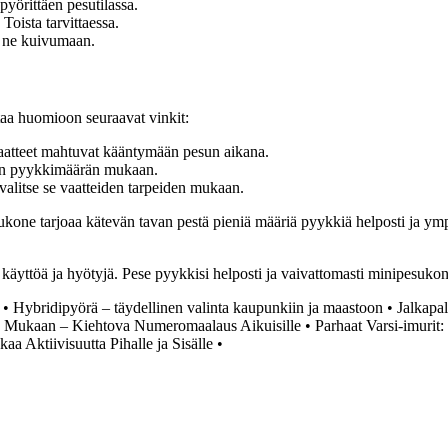
yörittäen pesutilassa.
 Toista tarvittaessa.
ta ne kuivumaan.
taa huomioon seuraavat vinkit:
 vaatteet mahtuvat kääntymään pesun aikana.
ein pyykkimäärän mukaan.
alitse se vaatteiden tarpeiden mukaan.
kone tarjoaa kätevän tavan pestä pieniä määriä pyykkiä helposti ja ymp
äyttöä ja hyötyjä. Pese pyykkisi helposti ja vaivattomasti minipesukon
•
Hybridipyörä – täydellinen valinta kaupunkiin ja maastoon
•
Jalkapal
Mukaan – Kiehtova Numeromaalaus Aikuisille
•
Parhaat Varsi-imurit:
a Aktiivisuutta Pihalle ja Sisälle
•