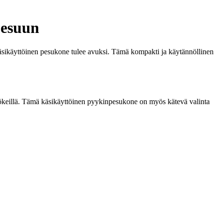
pesuun
 käsikäyttöinen pesukone tulee avuksi. Tämä kompakti ja käytännöllinen
i mökeillä. Tämä käsikäyttöinen pyykinpesukone on myös kätevä valinta