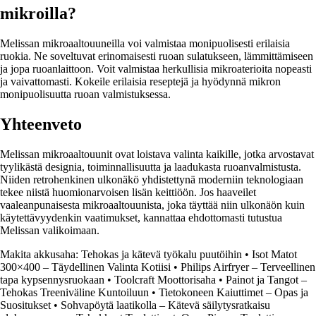
mikroilla?
Melissan mikroaaltouuneilla voi valmistaa monipuolisesti erilaisia
ruokia. Ne soveltuvat erinomaisesti ruoan sulatukseen, lämmittämiseen
ja jopa ruoanlaittoon. Voit valmistaa herkullisia mikroaterioita nopeasti
ja vaivattomasti. Kokeile erilaisia reseptejä ja hyödynnä mikron
monipuolisuutta ruoan valmistuksessa.
Yhteenveto
Melissan mikroaaltouunit ovat loistava valinta kaikille, jotka arvostavat
tyylikästä designia, toiminnallisuutta ja laadukasta ruoanvalmistusta.
Niiden retrohenkinen ulkonäkö yhdistettynä moderniin teknologiaan
tekee niistä huomionarvoisen lisän keittiöön. Jos haaveilet
vaaleanpunaisesta mikroaaltouunista, joka täyttää niin ulkonäön kuin
käytettävyydenkin vaatimukset, kannattaa ehdottomasti tutustua
Melissan valikoimaan.
Makita akkusaha: Tehokas ja kätevä työkalu puutöihin
•
Isot Matot
300×400 – Täydellinen Valinta Kotiisi
•
Philips Airfryer – Terveellinen
tapa kypsennysruokaan
•
Toolcraft Moottorisaha
•
Painot ja Tangot –
Tehokas Treeniväline Kuntoiluun
•
Tietokoneen Kaiuttimet – Opas ja
Suositukset
•
Sohvapöytä laatikolla – Kätevä säilytysratkaisu