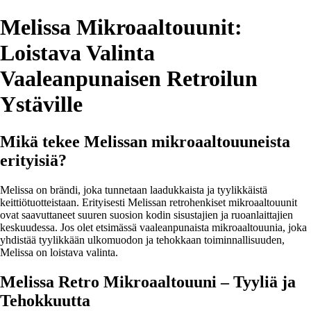
Melissa Mikroaaltouunit:
Loistava Valinta
Vaaleanpunaisen Retroilun
Ystäville
Mikä tekee Melissan mikroaaltouuneista
erityisiä?
Melissa on brändi, joka tunnetaan laadukkaista ja tyylikkäistä
keittiötuotteistaan. Erityisesti Melissan retrohenkiset mikroaaltouunit
ovat saavuttaneet suuren suosion kodin sisustajien ja ruoanlaittajien
keskuudessa. Jos olet etsimässä vaaleanpunaista mikroaaltouunia, joka
yhdistää tyylikkään ulkomuodon ja tehokkaan toiminnallisuuden,
Melissa on loistava valinta.
Melissa Retro Mikroaaltouuni – Tyyliä ja
Tehokkuutta