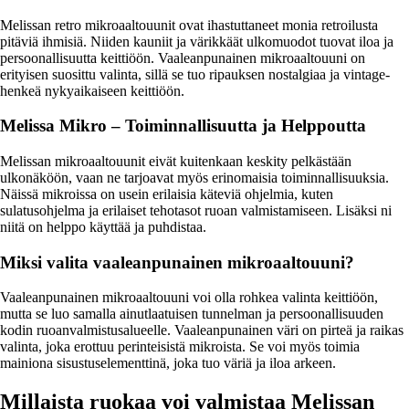
Melissan retro mikroaaltouunit ovat ihastuttaneet monia retroilusta
pitäviä ihmisiä. Niiden kauniit ja värikkäät ulkomuodot tuovat iloa ja
persoonallisuutta keittiöön. Vaaleanpunainen mikroaaltouuni on
erityisen suosittu valinta, sillä se tuo ripauksen nostalgiaa ja vintage-
henkeä nykyaikaiseen keittiöön.
Melissa Mikro – Toiminnallisuutta ja Helppoutta
Melissan mikroaaltouunit eivät kuitenkaan keskity pelkästään
ulkonäköön, vaan ne tarjoavat myös erinomaisia toiminnallisuuksia.
Näissä mikroissa on usein erilaisia käteviä ohjelmia, kuten
sulatusohjelma ja erilaiset tehotasot ruoan valmistamiseen. Lisäksi ni
niitä on helppo käyttää ja puhdistaa.
Miksi valita vaaleanpunainen mikroaaltouuni?
Vaaleanpunainen mikroaaltouuni voi olla rohkea valinta keittiöön,
mutta se luo samalla ainutlaatuisen tunnelman ja persoonallisuuden
kodin ruoanvalmistusalueelle. Vaaleanpunainen väri on pirteä ja raikas
valinta, joka erottuu perinteisistä mikroista. Se voi myös toimia
mainiona sisustuselementtinä, joka tuo väriä ja iloa arkeen.
Millaista ruokaa voi valmistaa Melissan