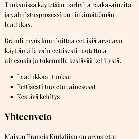
Tuoksuissa käytetään parhaita raaka-aineita
ja valmistusprosessi on tinkimättömän
laadukas.
Brändi myös kunnioittaa eettisiä arvojaan
käyttämällä vain eettisesti tuotettuja
ainesosia ja tukemalla kestävää kehitystä.
Laadukkaat tuoksut
Eettisesti tuotetut ainesosat
Kestävä kehitys
Yhteenveto
Maison Francis Kurkdjian on arvostettu