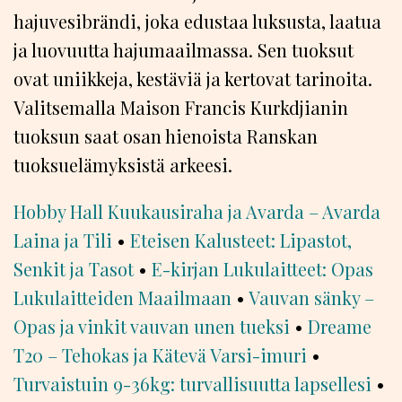
hajuvesibrändi, joka edustaa luksusta, laatua
ja luovuutta hajumaailmassa. Sen tuoksut
ovat uniikkeja, kestäviä ja kertovat tarinoita.
Valitsemalla Maison Francis Kurkdjianin
tuoksun saat osan hienoista Ranskan
tuoksuelämyksistä arkeesi.
Hobby Hall Kuukausiraha ja Avarda – Avarda
Laina ja Tili
•
Eteisen Kalusteet: Lipastot,
Senkit ja Tasot
•
E-kirjan Lukulaitteet: Opas
Lukulaitteiden Maailmaan
•
Vauvan sänky –
Opas ja vinkit vauvan unen tueksi
•
Dreame
T20 – Tehokas ja Kätevä Varsi-imuri
•
Turvaistuin 9-36kg: turvallisuutta lapsellesi
•