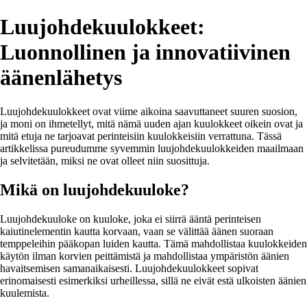
Luujohdekuulokkeet:
Luonnollinen ja innovatiivinen
äänenlähetys
Luujohdekuulokkeet ovat viime aikoina saavuttaneet suuren suosion,
ja moni on ihmetellyt, mitä nämä uuden ajan kuulokkeet oikein ovat ja
mitä etuja ne tarjoavat perinteisiin kuulokkeisiin verrattuna. Tässä
artikkelissa pureudumme syvemmin luujohdekuulokkeiden maailmaan
ja selvitetään, miksi ne ovat olleet niin suosittuja.
Mikä on luujohdekuuloke?
Luujohdekuuloke on kuuloke, joka ei siirrä ääntä perinteisen
kaiutinelementin kautta korvaan, vaan se välittää äänen suoraan
temppeleihin pääkopan luiden kautta. Tämä mahdollistaa kuulokkeiden
käytön ilman korvien peittämistä ja mahdollistaa ympäristön äänien
havaitsemisen samanaikaisesti. Luujohdekuulokkeet sopivat
erinomaisesti esimerkiksi urheillessa, sillä ne eivät estä ulkoisten äänien
kuulemista.