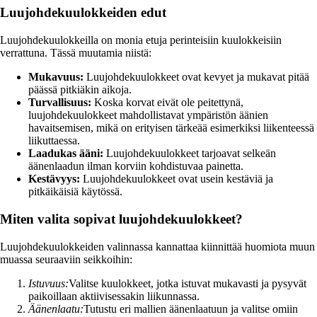
Luujohdekuulokkeiden edut
Luujohdekuulokkeilla on monia etuja perinteisiin kuulokkeisiin
verrattuna. Tässä muutamia niistä:
Mukavuus:
Luujohdekuulokkeet ovat kevyet ja mukavat pitää
päässä pitkiäkin aikoja.
Turvallisuus:
Koska korvat eivät ole peitettynä,
luujohdekuulokkeet mahdollistavat ympäristön äänien
havaitsemisen, mikä on erityisen tärkeää esimerkiksi liikenteessä
liikuttaessa.
Laadukas ääni:
Luujohdekuulokkeet tarjoavat selkeän
äänenlaadun ilman korviin kohdistuvaa painetta.
Kestävyys:
Luujohdekuulokkeet ovat usein kestäviä ja
pitkäikäisiä käytössä.
Miten valita sopivat luujohdekuulokkeet?
Luujohdekuulokkeiden valinnassa kannattaa kiinnittää huomiota muun
muassa seuraaviin seikkoihin:
Istuvuus:
Valitse kuulokkeet, jotka istuvat mukavasti ja pysyvät
paikoillaan aktiivisessakin liikunnassa.
Äänenlaatu:
Tutustu eri mallien äänenlaatuun ja valitse omiin