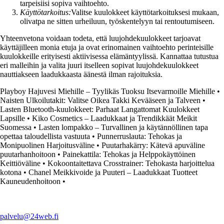
tarpeisiisi sopiva vaihtoehto.
Käyttötarkoitus:
Valitse kuulokkeet käyttötarkoituksesi mukaan,
olivatpa ne sitten urheiluun, työskentelyyn tai rentoutumiseen.
Yhteenvetona voidaan todeta, että luujohdekuulokkeet tarjoavat
käyttäjilleen monia etuja ja ovat erinomainen vaihtoehto perinteisille
kuulokkeille erityisesti aktiivisessa elämäntyylissä. Kannattaa tutustua
eri malleihin ja valita juuri itselleen sopivat luujohdekuulokkeet
nauttiakseen laadukkaasta äänestä ilman rajoituksia.
Playboy Hajuvesi Miehille – Tyylikäs Tuoksu Itsevarmoille Miehille
•
Naisten Ulkoilutakit: Valitse Oikea Takki Kevääseen ja Talveen
•
Lasten Bluetooth-kuulokkeet: Parhaat Langattomat Kuulokkeet
Lapsille
•
Kiko Cosmetics – Laadukkaat ja Trendikkäät Meikit
Suomessa
•
Lasten lompakko – Turvallinen ja käytännöllinen tapa
opettaa taloudellista vastuuta
•
Punnerruslauta: Tehokas ja
Monipuolinen Harjoitusväline
•
Puutarhakärry: Kätevä apuväline
puutarhanhoitoon
•
Painekattila: Tehokas ja Helppokäyttöinen
Keittiöväline
•
Kokoontaitettava Crosstrainer: Tehokasta harjoittelua
kotona
•
Chanel Meikkivoide ja Puuteri – Laadukkaat Tuotteet
Kauneudenhoitoon
•
palvelu@24web.fi