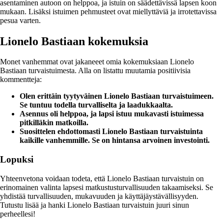
asentaminen autoon on helppoa, ja istuin on säädettävissä lapsen koon
mukaan. Lisäksi istuimen pehmusteet ovat miellyttäviä ja irrotettavissa
pesua varten.
Lionelo Bastiaan kokemuksia
Monet vanhemmat ovat jakaneeet omia kokemuksiaan Lionelo
Bastiaan turvaistuimesta. Alla on listattu muutamia positiivisia
kommentteja:
Olen erittäin tyytyväinen Lionelo Bastiaan turvaistuimeen.
Se tuntuu todella turvalliselta ja laadukkaalta.
Asennus oli helppoa, ja lapsi istuu mukavasti istuimessa
pitkilläkin matkoilla.
Suosittelen ehdottomasti Lionelo Bastiaan turvaistuinta
kaikille vanhemmille. Se on hintansa arvoinen investointi.
Lopuksi
Yhteenvetona voidaan todeta, että Lionelo Bastiaan turvaistuin on
erinomainen valinta lapsesi matkustusturvallisuuden takaamiseksi. Se
yhdistää turvallisuuden, mukavuuden ja käyttäjäystävällisyyden.
Tutustu lisää ja hanki Lionelo Bastiaan turvaistuin juuri sinun
perheellesi!