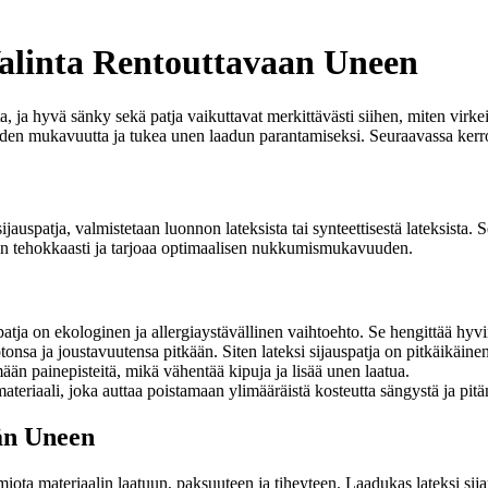
Valinta Rentouttavaan Uneen
, ja hyvä sänky sekä patja vaikuttavat merkittävästi siihen, miten vir
 tuoden mukavuutta ja tukea unen laadun parantamiseksi. Seuraavassa kerr
sijauspatja, valmistetaan luonnon lateksista tai synteettisestä lateksista.
hin tehokkaasti ja tarjoaa optimaalisen nukkumismukavuuden.
atja on ekologinen ja allergiaystävällinen vaihtoehto. Se hengittää hyv
tonsa ja joustavuutensa pitkään. Siten lateksi sijauspatja on pitkäikäine
mään painepisteitä, mikä vähentää kipuja ja lisää unen laatua.
ateriaali, joka auttaa poistamaan ylimääräistä kosteutta sängystä ja p
än Uneen
omiota materiaalin laatuun, paksuuteen ja tiheyteen. Laadukas lateksi s