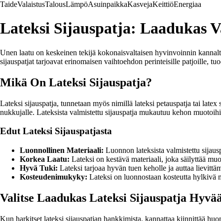
Taide
Valaistus
Talous
Lämpö
Asuinpaikka
Kasveja
Keittiö
Energiaa
Lateksi Sijauspatja: Laadukas 
Unen laatu on keskeinen tekijä kokonaisvaltaisen hyvinvoinnin kannalta
sijauspatjat tarjoavat erinomaisen vaihtoehdon perinteisille patjoille,
Mikä On Lateksi Sijauspatja?
Lateksi sijauspatja, tunnetaan myös nimillä lateksi petauspatja tai latex 
nukkujalle. Lateksista valmistettu sijauspatja mukautuu kehon muotoi
Edut Lateksi Sijauspatjasta
Luonnollinen Materiaali:
Luonnon lateksista valmistettu sijausp
Korkea Laatu:
Lateksi on kestävä materiaali, joka säilyttää muo
Hyvä Tuki:
Lateksi tarjoaa hyvän tuen keholle ja auttaa lievittä
Kosteudenimukyky:
Lateksi on luonnostaan kosteutta hylkivä m
Valitse Laadukas Lateksi Sijauspatja Hyvä
Kun harkitset lateksi sijauspatjan hankkimista, kannattaa kiinnittää hu