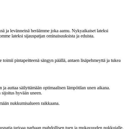
keinä ja levänneinä heräämme joka aamu. Nykyaikaiset lateksi
omme lateksi sijauspatjan ominaisuuksista ja eduista.
 Se toimii pintapeitteenä sängyn päällä, antaen lisäpehmeyttä ja tukea
in ja auttaa säilyttämään optimaalisen lämpötilan unen aikana.
n sijoitus hyvään uneen.
itämään nukkumisalueen raikkaana.
ijauspatja tarjoaa parhaan mahdollisen tuen ja mukavuuden nukkujalle.