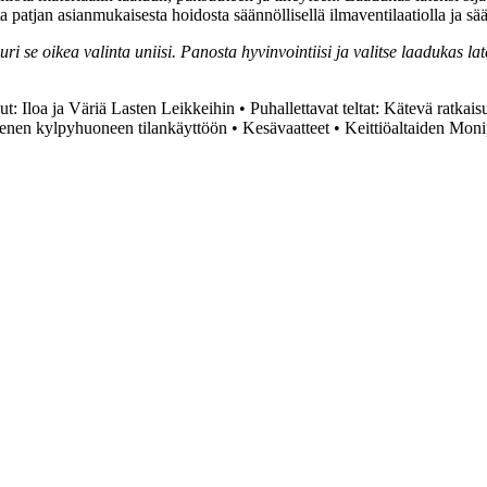
patjan asianmukaisesta hoidosta säännöllisellä ilmaventilaatiolla ja sää
uuri se oikea valinta uniisi. Panosta hyvinvointiisi ja valitse laadukas
: Iloa ja Väriä Lasten Leikkeihin
•
Puhallettavat teltat: Kätevä ratkais
ienen kylpyhuoneen tilankäyttöön
•
Kesävaatteet
•
Keittiöaltaiden Mon