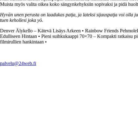
Muista myös valita oikea koko sängynkehyksiin sopivaksi ja pidä huolta 
Hyvän unen perusta on laadukas patja, ja lateksi sijauspatja voi olla j
tuen kehollesi joka yö.
Denver Älykello – Kätevä Lisäys Arkeen
•
Rainbow Friends Pehmolelut
Edulliseen Hintaan
•
Pieni suihkukaappi 70×70 – Kompakti ratkaisu p
filmirullien hankintaan
•
palvelu@24web.fi