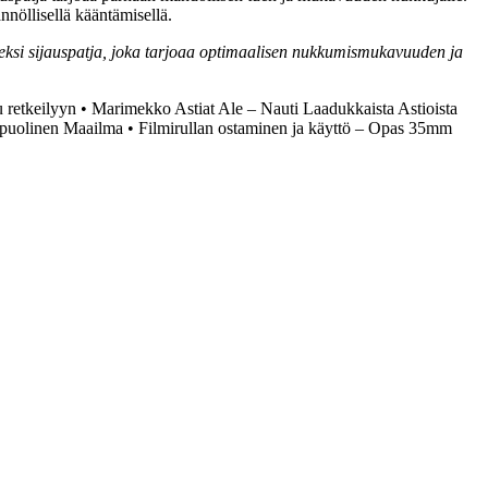
nnöllisellä kääntämisellä.
 lateksi sijauspatja, joka tarjoaa optimaalisen nukkumismukavuuden ja
u retkeilyyn
•
Marimekko Astiat Ale – Nauti Laadukkaista Astioista
ipuolinen Maailma
•
Filmirullan ostaminen ja käyttö – Opas 35mm