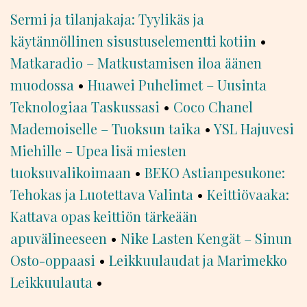
Sermi ja tilanjakaja: Tyylikäs ja
käytännöllinen sisustuselementti kotiin
•
Matkaradio – Matkustamisen iloa äänen
muodossa
•
Huawei Puhelimet – Uusinta
Teknologiaa Taskussasi
•
Coco Chanel
Mademoiselle – Tuoksun taika
•
YSL Hajuvesi
Miehille – Upea lisä miesten
tuoksuvalikoimaan
•
BEKO Astianpesukone:
Tehokas ja Luotettava Valinta
•
Keittiövaaka:
Kattava opas keittiön tärkeään
apuvälineeseen
•
Nike Lasten Kengät – Sinun
Osto-oppaasi
•
Leikkuulaudat ja Marimekko
Leikkuulauta
•