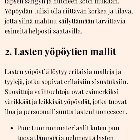
lapsen sängyn ja huoneen koon mukaan.
Yöpöydän tulisi olla riittävän korkea ja tilava,
jotta siinä mahtuu säilyttämään tarvittavia
esineitä helposti saatavilla.
2. Lasten yöpöytien mallit
Lasten yöpöytiä löytyy erilaisia malleja ja
tyylejä, jotka sopivat erilaisiin sisustuksiin.
Suosittuja vaihtoehtoja ovat esimerkiksi
värikkäät ja leikkisät yöpöydät, jotka tuovat
iloa ja persoonallisuutta lastenhuoneeseen.
Puu: Luonnonmateriaalit kuten puu
tuovat lämpöä ja pehmeyttä lasten