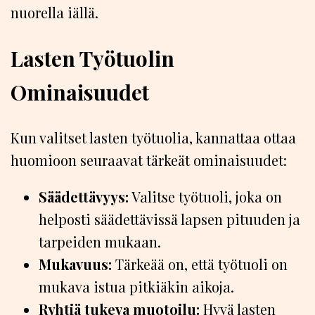
nuorella iällä.
Lasten Työtuolin
Ominaisuudet
Kun valitset lasten työtuolia, kannattaa ottaa
huomioon seuraavat tärkeät ominaisuudet:
Säädettävyys:
Valitse työtuoli, joka on
helposti säädettävissä lapsen pituuden ja
tarpeiden mukaan.
Mukavuus:
Tärkeää on, että työtuoli on
mukava istua pitkiäkin aikoja.
Ryhtiä tukeva muotoilu:
Hyvä lasten