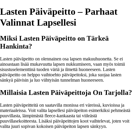
Lasten Päiväpeitto – Parhaat
Valinnat Lapsellesi
Miksi Lasten Päiväpeitto on Tärkeä
Hankinta?
Lasten päiväpeitto on olennainen osa lapsen makuuhuonetta. Se ei
ainoastaan lisää mukavuutta lapsen nukkumiseen, vaan myös toimii
sisustuselementtinä tuoden väriä ja ilmettä huoneeseen. Lasten
päiväpeitto on helppo vaihtoehto päiväpeitoksi, joka suojaa lasten
sänkyä päivisin ja luo viihtyisän tunnelman huoneeseen.
Millaisia Lasten Päiväpeittoja On Tarjolla?
Lasten päiväpeitteitä on saatavilla monissa eri väreissä, kuvioissa ja
materiaaleissa. Voit valita lapsellesi päiväpeiton esimerkiksi pehmeästä
puuvillasta, lämpimästä fleece-kankaasta tai viileästä
puuvillasekoitteesta. Lisäksi päiväpeittojen koot vaihtelevat, joten voit
valita juuri sopivan kokoisen päiväpeiton lapsen sänkyyn.