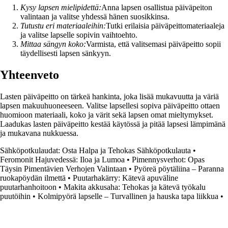
Kysy lapsen mielipidettä:
Anna lapsen osallistua päiväpeiton
valintaan ja valitse yhdessä hänen suosikkinsa.
Tutustu eri materiaaleihin:
Tutki erilaisia päiväpeittomateriaaleja
ja valitse lapselle sopivin vaihtoehto.
Mittaa sängyn koko:
Varmista, että valitsemasi päiväpeitto sopii
täydellisesti lapsen sänkyyn.
Yhteenveto
Lasten päiväpeitto on tärkeä hankinta, joka lisää mukavuutta ja väriä
lapsen makuuhuoneeseen. Valitse lapsellesi sopiva päiväpeitto ottaen
huomioon materiaali, koko ja värit sekä lapsen omat mieltymykset.
Laadukas lasten päiväpeitto kestää käytössä ja pitää lapsesi lämpimänä
ja mukavana nukkuessa.
Sähköpotkulaudat: Osta Halpa ja Tehokas Sähköpotkulauta
•
Feromonit Hajuvedessä: Iloa ja Lumoa
•
Pimennysverhot: Opas
Täysin Pimentävien Verhojen Valintaan
•
Pyöreä pöytäliina – Paranna
ruokapöydän ilmettä
•
Puutarhakärry: Kätevä apuväline
puutarhanhoitoon
•
Makita akkusaha: Tehokas ja kätevä työkalu
puutöihin
•
Kolmipyörä lapselle – Turvallinen ja hauska tapa liikkua
•