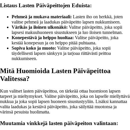
Listaus Lasten Päiväpeittojen Eduista:
Pehmeä ja mukava materiaali:
Lasten iho on herkkä, joten
valitse pehmeä ja laadukas päiväpeitto lapsen nukkumiseen.
Värikäs ja iloinen ulkonäkö:
Valitse päiväpeitto, joka sopii
lapsesi makuuhuoneen sisustukseen ja luo iloisen tunnelman.
Konepestävä ja helppo huoltaa:
Valitse päiväpeitto, joka
kestää konepesun ja on helppo pitää puhtaana.
Sopiva koko ja muoto:
Valitse päiväpeitto, joka sopii
täydellisesti lapsen sänkyyn ja tarjoaa riittävästi peittoa
nukkumiseen.
Mitä Huomioida Lasten Päiväpeittoa
Valitessa?
Kun valitset lasten päiväpeittoa, on tärkeää ottaa huomioon lapsen
tarpeet ja mieltymykset. Valitse päiväpeitto, joka on lapselle miellyttävä
nukkua ja joka sopii lapsen huoneen sisustustyyliin. Lisäksi kannattaa
valita laadukas ja kestävä päiväpeitto, joka säilyttää muotonsa ja
värinsä pesuista huolimatta.
Muutamia vinkkejä lasten päiväpeiton valintaan: