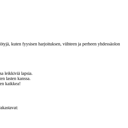
 hyötyjä, kuten fyysisen harjoituksen, viihteen ja perheen yhdessäolon
a leikkiviä lapsia.
ten lasten kanssa.
nen kaikkea!
rakastavat: