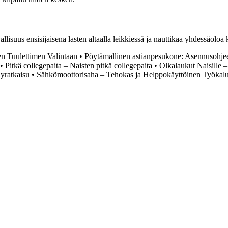
allisuus ensisijaisena lasten altaalla leikkiessä ja nauttikaa yhdessäoloa 
n Tuulettimen Valintaan
•
Pöytämallinen astianpesukone: Asennusohjeet
•
Pitkä collegepaita – Naisten pitkä collegepaita
•
Olkalaukut Naisille 
lyratkaisu
•
Sähkömoottorisaha – Tehokas ja Helppokäyttöinen Työkal