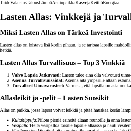
Taide
Valaistus
Talous
Lämpö
Asuinpaikka
Kasveja
Keittiö
Energiaa
Lasten Allas: Vinkkejä ja Turval
Miksi Lasten Allas on Tärkeä Investointi
Lasten allas on loistava lisä kodin pihaan, ja se tarjoaa lapsille mahdol
hetkiä.
Lasten Allas Turvallisuus – Top 3 Vinkkiä
Valvo Lapsia Jatkuvasti:
Lasten tulee aina olla valvotusti uima
Asenna Turvallisuusaidat:
Asenna aita ympärille altaan estämää
Turvalliset Uimavarusteet:
Varmista, että lapsilla on asianmuka
Allasleikit ja -pelit – Lasten Suosikit
Allas on paikka, jossa lapset voivat leikkiä ja pitää hauskaa kesän lämpi
Kultahippuja:
Piilota pieniä esineitä altaan reunoille ja anna lasten
Vesipallo:
Heitä vesipalloa toisille lapsille altaassa ja nauti vesite
Merihevosten kilpailu:
Laita kumimerihevoset altaaseen ja järjestä