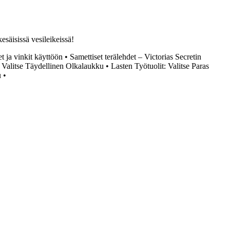
kesäisissä vesileikeissä!
 ja vinkit käyttöön
•
Samettiset terälehdet – Victorias Secretin
– Valitse Täydellinen Olkalaukku
•
Lasten Työtuolit: Valitse Paras
u
•