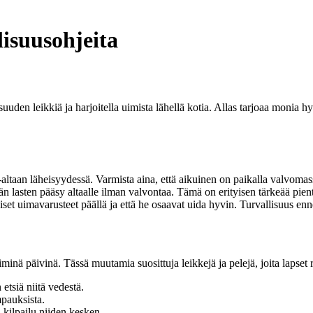
lisuusohjeita
lisuuden leikkiä ja harjoitella uimista lähellä kotia. Allas tarjoaa monia
-altaan läheisyydessä. Varmista aina, että aikuinen on paikalla valvomass
n lasten pääsy altaalle ilman valvontaa. Tämä on erityisen tärkeää pien
iset uimavarusteet päällä ja että he osaavat uida hyvin. Turvallisuus en
minä päivinä. Tässä muutamia suosittuja leikkejä ja pelejä, joita lapset 
 etsiä niitä vedestä.
mpauksista.
 kilpailu niiden kesken.