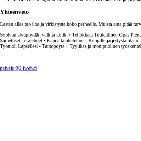
Yhteenveto
Lasten allas tuo iloa ja virkistystä koko perheelle. Muista aina pitää turv
Sopivan sivupöydän valinta kotiin
•
Tehokkaat Tuulettimet: Opas Piene
Samettiset Terälehdet
•
Kapea kenkäteline – Kengille järjestystä tilaan!
Työtuoli Lapsellesi
•
Taittopöytä – Tyylikäs ja monipuolinen työskente
palvelu@24web.fi