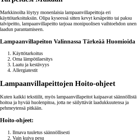
Markkinoilta löytyy monenlaisia lampaanvillapeittoja eri
käyttötarkoituksiin. Olipa kyseessä sitten kevyt kesäpeitto tai paksu
talvipeitto, lampaanvillapeitto tarjoaa monipuolisen vaihtoehdon unen
laadun parantamiseen.
Lampaanvillapeiton Valinnassa Tärkeää Huomioida
Käyttötarkoitus
Oma lämpötilaesitys
Laatu ja kestävyys
Allergiatestit
Lampaanvillapeittojen Hoito-ohjeet
Kuten kaikki tekstiilit, myös lampaanvillapeitot kaipaavat säännöllistä
hoitoa ja hyvää huolenpitoa, jotta ne säilyttävät laadukkuutensa ja
pehmeytensä pitkään.
Hoito-ohjeet:
Ilmava tuuletus säännöllisesti
Vain kuiva pesu