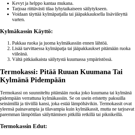
Kevyt ja helppo kantaa mukana.
Tarjoaa riittävästi tilaa lyhytaikaiseen säilytykseen.
Voidaan täyttää kylmäpatjalla tai jääpakkauksella lisäviileyttä
varten.
Kylmäkassin Käyttö:
Pakkaa ruoka ja juoma kylmäkassiin ennen lähtöä.
Lisää tarvittaessa kylmäpatja tai jääpakkaukset pitämään ruoka
viileänä.
Vältä pitkäaikaista säilytystä kuumassa ympäristössä.
Termokassi: Pitää Ruuan Kuumana Tai
Kylmänä Pidempään
Termokassi on suunniteltu pitämään ruoka joko kuumana tai kylmänä
pidempään verrattuna kylmäkassiin. Se on usein eristetty paksuilla
seinämillä ja tiiviillä kansi, joka estää lämpöhävikin. Termokassit ovat
yleensä painavampia ja tilavampia kuin kylmäkassit, mutta ne tarjoavat
paremman lämpötilan säilyttämisen pitkillä retkillä tai piknikeillä.
Termokassin Edut: