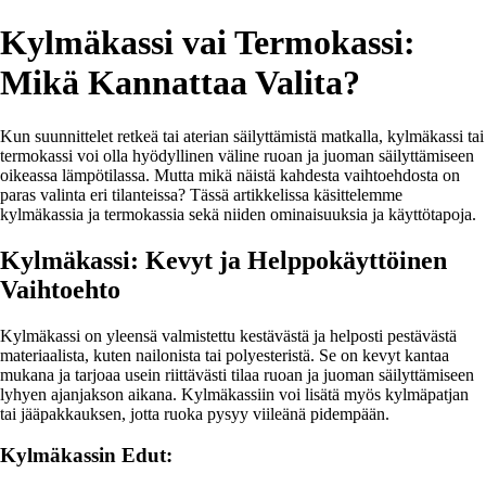
Kylmäkassi vai Termokassi:
Mikä Kannattaa Valita?
Kun suunnittelet retkeä tai aterian säilyttämistä matkalla, kylmäkassi tai
termokassi voi olla hyödyllinen väline ruoan ja juoman säilyttämiseen
oikeassa lämpötilassa. Mutta mikä näistä kahdesta vaihtoehdosta on
paras valinta eri tilanteissa? Tässä artikkelissa käsittelemme
kylmäkassia ja termokassia sekä niiden ominaisuuksia ja käyttötapoja.
Kylmäkassi: Kevyt ja Helppokäyttöinen
Vaihtoehto
Kylmäkassi on yleensä valmistettu kestävästä ja helposti pestävästä
materiaalista, kuten nailonista tai polyesteristä. Se on kevyt kantaa
mukana ja tarjoaa usein riittävästi tilaa ruoan ja juoman säilyttämiseen
lyhyen ajanjakson aikana. Kylmäkassiin voi lisätä myös kylmäpatjan
tai jääpakkauksen, jotta ruoka pysyy viileänä pidempään.
Kylmäkassin Edut: