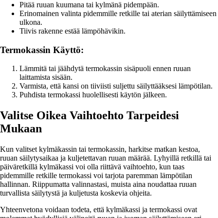
Pitää ruuan kuumana tai kylmänä pidempään.
Erinomainen valinta pidemmille retkille tai aterian säilyttämiseen
ulkona.
Tiivis rakenne estää lämpöhävikin.
Termokassin Käyttö:
Lämmitä tai jäähdytä termokassin sisäpuoli ennen ruuan
laittamista sisään.
Varmista, että kansi on tiiviisti suljettu säilyttääksesi lämpötilan.
Puhdista termokassi huolellisesti käytön jälkeen.
Valitse Oikea Vaihtoehto Tarpeidesi
Mukaan
Kun valitset kylmäkassin tai termokassin, harkitse matkan kestoa,
ruuan säilytysaikaa ja kuljetettavan ruuan määrää. Lyhyillä retkillä tai
päiväretkillä kylmäkassi voi olla riittävä vaihtoehto, kun taas
pidemmille retkille termokassi voi tarjota paremman lämpötilan
hallinnan. Riippumatta valinnastasi, muista aina noudattaa ruuan
turvallista säilytystä ja kuljetusta koskevia ohjeita.
Yhteenvetona voidaan todeta, että kylmäkassi ja termokassi ovat