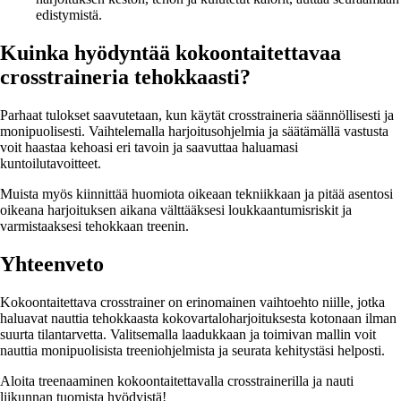
edistymistä.
Kuinka hyödyntää kokoontaitettavaa
crosstraineria tehokkaasti?
Parhaat tulokset saavutetaan, kun käytät crosstraineria säännöllisesti ja
monipuolisesti. Vaihtelemalla harjoitusohjelmia ja säätämällä vastusta
voit haastaa kehoasi eri tavoin ja saavuttaa haluamasi
kuntoilutavoitteet.
Muista myös kiinnittää huomiota oikeaan tekniikkaan ja pitää asentosi
oikeana harjoituksen aikana välttääksesi loukkaantumisriskit ja
varmistaaksesi tehokkaan treenin.
Yhteenveto
Kokoontaitettava crosstrainer on erinomainen vaihtoehto niille, jotka
haluavat nauttia tehokkaasta kokovartaloharjoituksesta kotonaan ilman
suurta tilantarvetta. Valitsemalla laadukkaan ja toimivan mallin voit
nauttia monipuolisista treeniohjelmista ja seurata kehitystäsi helposti.
Aloita treenaaminen kokoontaitettavalla crosstrainerilla ja nauti
liikunnan tuomista hyödyistä!