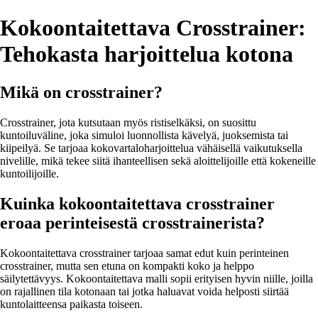
Kokoontaitettava Crosstrainer:
Tehokasta harjoittelua kotona
Mikä on crosstrainer?
Crosstrainer, jota kutsutaan myös ristiselkäksi, on suosittu
kuntoiluväline, joka simuloi luonnollista kävelyä, juoksemista tai
kiipeilyä. Se tarjoaa kokovartaloharjoittelua vähäisellä vaikutuksella
nivelille, mikä tekee siitä ihanteellisen sekä aloittelijoille että kokeneille
kuntoilijoille.
Kuinka kokoontaitettava crosstrainer
eroaa perinteisestä crosstrainerista?
Kokoontaitettava crosstrainer tarjoaa samat edut kuin perinteinen
crosstrainer, mutta sen etuna on kompakti koko ja helppo
säilytettävyys. Kokoontaitettava malli sopii erityisen hyvin niille, joilla
on rajallinen tila kotonaan tai jotka haluavat voida helposti siirtää
kuntolaitteensa paikasta toiseen.