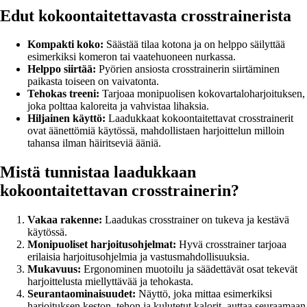
Edut kokoontaitettavasta crosstrainerista
Kompakti koko:
Säästää tilaa kotona ja on helppo säilyttää
esimerkiksi komeron tai vaatehuoneen nurkassa.
Helppo siirtää:
Pyörien ansiosta crosstrainerin siirtäminen
paikasta toiseen on vaivatonta.
Tehokas treeni:
Tarjoaa monipuolisen kokovartaloharjoituksen,
joka polttaa kaloreita ja vahvistaa lihaksia.
Hiljainen käyttö:
Laadukkaat kokoontaitettavat crosstrainerit
ovat äänettömiä käytössä, mahdollistaen harjoittelun milloin
tahansa ilman häiritseviä ääniä.
Mistä tunnistaa laadukkaan
kokoontaitettavan crosstrainerin?
Vakaa rakenne:
Laadukas crosstrainer on tukeva ja kestävä
käytössä.
Monipuoliset harjoitusohjelmat:
Hyvä crosstrainer tarjoaa
erilaisia harjoitusohjelmia ja vastusmahdollisuuksia.
Mukavuus:
Ergonominen muotoilu ja säädettävät osat tekevät
harjoittelusta miellyttävää ja tehokasta.
Seurantaominaisuudet:
Näyttö, joka mittaa esimerkiksi
harjoituksen keston, tehon ja kulutetut kalorit, auttaa seuraamaan