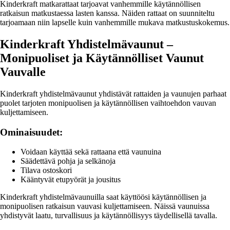
Kinderkraft matkarattaat tarjoavat vanhemmille käytännöllisen
ratkaisun matkustaessa lasten kanssa. Näiden rattaat on suunniteltu
tarjoamaan niin lapselle kuin vanhemmille mukava matkustuskokemus.
Kinderkraft Yhdistelmävaunut –
Monipuoliset ja Käytännölliset Vaunut
Vauvalle
Kinderkraft yhdistelmävaunut yhdistävät rattaiden ja vaunujen parhaat
puolet tarjoten monipuolisen ja käytännöllisen vaihtoehdon vauvan
kuljettamiseen.
Ominaisuudet:
Voidaan käyttää sekä rattaana että vaunuina
Säädettävä pohja ja selkänoja
Tilava ostoskori
Kääntyvät etupyörät ja jousitus
Kinderkraft yhdistelmävaunuilla saat käyttöösi käytännöllisen ja
monipuolisen ratkaisun vauvasi kuljettamiseen. Näissä vaunuissa
yhdistyvät laatu, turvallisuus ja käytännöllisyys täydellisellä tavalla.