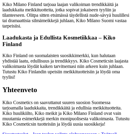
Kiko Milano Finland tarjoaa laajan valikoiman trendikkäitä ja
laadukkaita meikkituotteita, jotka sopivat jokaiseen tyyliin ja
tilanteeseen. Olitpa sitten etsimässä täydellistä nude-sävyä huulillesi
tai dramaattisia silmämeikkejä juhlaan, Kiko Milano Suomi vastaa
tarpeisiisi.
Laadukasta ja Edullista Kosmetiikkaa – Kiko
Finland
Kiko Finland on suomalaisten suosikkimerkki, kun halutaan
yhdistää laatu, edullisuus ja trendikkyys. Kiko Cosmeticsin laajasta
valikoimasta löydät kaiken tarvitsemasi niin arkeen kuin juhlaan.
Tutustu Kiko Finlandin upeisiin meikkituotteisiin ja löydä oma
tyylisi!
Yhteenveto
Kiko Cosmetics on saavuttanut suuren suosion Suomessa
tarjoamalla laadukkaita, trendikkäitä ja edullisia meikkituotteita.
Kiko huulikiilto, Kiko meikit ja Kiko Milano Finland ovat vain
muutamia esimerkkejä merkin monipuolisesta valikoimasta. Tutustu
Kiko Cosmeticsin tuotteisiin ja löydä uusia suosikkeja!