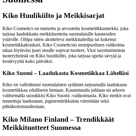
Kiko Huulikiilto ja Meikkisarjat
Kiko Cosmetics on tunnettu ja arvostettu kosmetiikkamerkki, joka
tarjoaa laadukkaita meikkituotteita suomalaisille kauneuden
ystäville. Olitpa sitten aloitteleva meikkitaiteilija tai kokenut
kosmetiikkakonkari, Kiko Cosmeticsin monipuolinen valikoima
takaa löytäväsi juuri sinulle sopivat tuotteet. Yksi suosituimmista
tuoteryhmistä on Kiko huulikiilto, joka tarjoaa upeita sävyjä ja
kestävyyttä koko päiväksi.
Kiko Suomi – Laadukasta Kosmetiikkaa Lähelläsi
Kiko on valloittanut suomalaisten sydämet tarjoamalla laadukasta
kosmetiikkaa edulliseen hintaan. Kaunistaudu juhlaan tai arkeen
valitsemalla suosikkisi Kiko Suomi -valikoimasta. Kiko meikit ovat
tunnettuja laadustaan, pigmenttirikkaista väreistään sekä
pitkäkestoisuudestaan.
Kiko Milano Finland – Trendikkäät
Meikkituotteet Suomessa