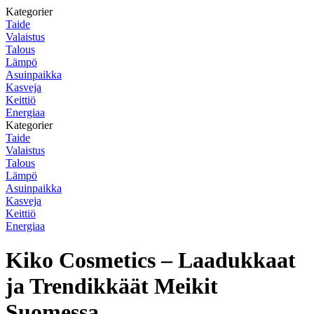
Kategorier
Taide
Valaistus
Talous
Lämpö
Asuinpaikka
Kasveja
Keittiö
Energiaa
Kategorier
Taide
Valaistus
Talous
Lämpö
Asuinpaikka
Kasveja
Keittiö
Energiaa
Kiko Cosmetics – Laadukkaat
ja Trendikkäät Meikit
Suomessa