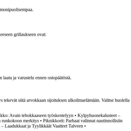
 ja monipuolisempaa.
neeseen grillaukseen ovat:
n laatu ja varustelu ennen ostopäätöstä.
s tekevät siitä arvokkaan sijoituksen ulkoilmaelämään. Valitse huolella
ikko: Avain tehokkaaseen työskentelyyn
•
Kylpyhuonekalusteet –
n runkokoon merkitys
•
Piknikkorit: Parhaat valinnat nautinnollisiin
 – Laadukkaat ja Tyylikkäät Vaatteet Talveen
•