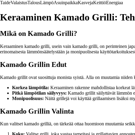
Taide
Valaistus
Talous
Lämpö
Asuinpaikka
Kasveja
Keittiö
Energiaa
Keraaminen Kamado Grilli: Teho
Mikä on Kamado Grilli?
Keraaminen kamado grilli, usein vain kamado grilli, on perinteinen japa
erinomaisesta lämmönsäätelystään ja monipuolisesta käyttötarkoitukses
Kamado Grillin Edut
Kamado grillit ovat suosittuja monista syistä. Alla on muutamia niiden k
Korkea lämpötila:
Keraaminen rakenne mahdollistaa korkeat lämp
Pitkä lämpötilan säilyvyys:
Kamado grillit säilyttävät lämmön eri
Monipuolisuus:
Näitä grillejä voi käyttää grillaamisen lisäksi 
Kamado Grillin Valinta
Kun valitset kamado grilliä, on tärkeää ottaa huomioon muutamia seikkoj
Koko:
Valitse grilli, joka vastaa tarpeitasi ja grillattavien annost