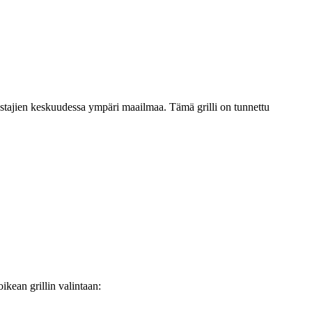
rastajien keskuudessa ympäri maailmaa. Tämä grilli on tunnettu
ikean grillin valintaan: