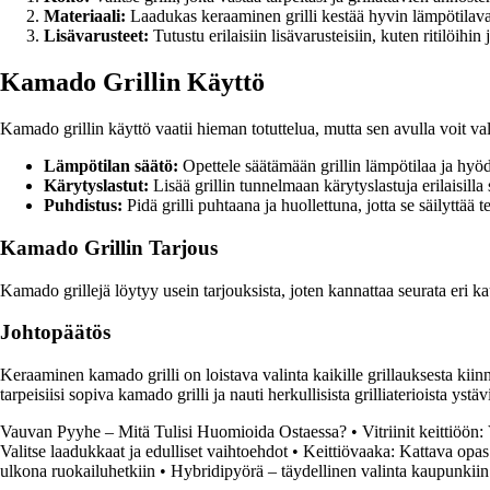
Materiaali:
Laadukas keraaminen grilli kestää hyvin lämpötilavai
Lisävarusteet:
Tutustu erilaisiin lisävarusteisiin, kuten ritilöihi
Kamado Grillin Käyttö
Kamado grillin käyttö vaatii hieman totuttelua, mutta sen avulla voit v
Lämpötilan säätö:
Opettele säätämään grillin lämpötilaa ja hyödy
Kärytyslastut:
Lisää grillin tunnelmaan kärytyslastuja erilaisill
Puhdistus:
Pidä grilli puhtaana ja huollettuna, jotta se säilyttää
Kamado Grillin Tarjous
Kamado grillejä löytyy usein tarjouksista, joten kannattaa seurata eri k
Johtopäätös
Keraaminen kamado grilli on loistava valinta kaikille grillauksesta ki
tarpeisiisi sopiva kamado grilli ja nauti herkullisista grilliaterioista yst
Vauvan Pyyhe – Mitä Tulisi Huomioida Ostaessa?
•
Vitriinit keittiöön
Valitse laadukkaat ja edulliset vaihtoehdot
•
Keittiövaaka: Kattava opas
ulkona ruokailuhetkiin
•
Hybridipyörä – täydellinen valinta kaupunkii