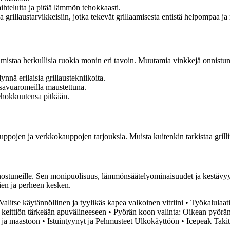
hteluita ja pitää lämmön tehokkaasti.
n ja grillaustarvikkeisiin, jotka tekevät grillaamisesta entistä helpompaa
almistaa herkullisia ruokia monin eri tavoin. Muutamia vinkkejä onnistu
nnä erilaisia grillaustekniikoita.
a savuaromeilla maustettuna.
 tehokkuutensa pitkään.
auppojen ja verkkokauppojen tarjouksia. Muista kuitenkin tarkistaa grilli
innostuneille. Sen monipuolisuus, lämmönsäätelyominaisuudet ja kestävyy
ävien ja perheen kesken.
: Valitse käytännöllinen ja tyylikäs kapea valkoinen vitriini
•
Työkalulaat
 keittiön tärkeään apuvälineeseen
•
Pyörän koon valinta: Oikean pyörä
n ja maastoon
•
Istuintyynyt ja Pehmusteet Ulkokäyttöön
•
Icepeak Takit