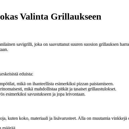
kas Valinta Grillaukseen
nilainen savigrilli, joka on saavuttanut suuren suosion grillauksen har
taan.
eskeisistä eduista:
ötilat, mikä on ihanteellista esimerkiksi pizzan paistamiseen.
nomaisesti, mikä mahdollistaa pitkät ja tasaiset grillaustulokset.
myös esimerkiksi savustukseen ja jopa leivontaan.
a, kuten koko, materiaali ja lisävarusteet. Alla on muutamia vinkkejä o
en määrää.