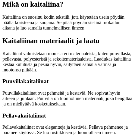
Mikä on kaitaliina?
Kaitaliina on suosittu kodin tekstiili, jota käytetään usein pöydän
päällä koristeena ja suojana. Se pitää pöydän siistinä ruokailun
aikana ja luo samalla tunnelmallisen ilmeen.
Kaitaliinan materiaalit ja laatu
Kaitaliinat valmistetaan monista eri materiaaleista, kuten puuvillasta,
pellavasta, polyesteristä ja sekoitemateriaaleista. Laadukas kaitaliina
kestää kulutusta ja pesua hyvin, säilyttäen samalla värinsä ja
muotonsa pitkään.
Puuvillakaitaliinat
Puuvillakaitaliinat ovat pehmeitä ja kestäviä. Ne sopivat hyvin
arkeen ja juhlaan. Puuvilla on luonnollinen materiaali, joka hengittää
ja on miellyttävä kosketukseltaan.
Pellavakaitaliinat
Pellavakaitaliinat ovat elegantteja ja kestäviä. Pellava pehmenee ja
paranee käytössä. Se luo rustiikkisen ja luonnollisen ilmeen.