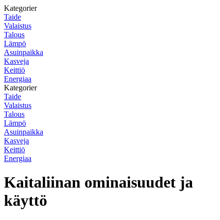
Kategorier
Taide
Valaistus
Talous
Lämpö
Asuinpaikka
Kasveja
Keittiö
Energiaa
Kategorier
Taide
Valaistus
Talous
Lämpö
Asuinpaikka
Kasveja
Keittiö
Energiaa
Kaitaliinan ominaisuudet ja
käyttö