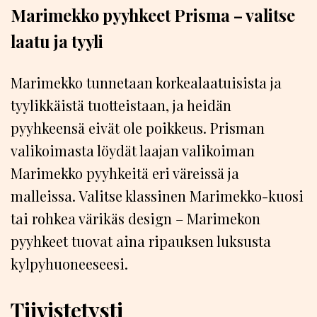
Marimekko pyyhkeet Prisma – valitse
laatu ja tyyli
Marimekko tunnetaan korkealaatuisista ja
tyylikkäistä tuotteistaan, ja heidän
pyyhkeensä eivät ole poikkeus. Prisman
valikoimasta löydät laajan valikoiman
Marimekko pyyhkeitä eri väreissä ja
malleissa. Valitse klassinen Marimekko-kuosi
tai rohkea värikäs design – Marimekon
pyyhkeet tuovat aina ripauksen luksusta
kylpyhuoneeseesi.
Tiivistetysti