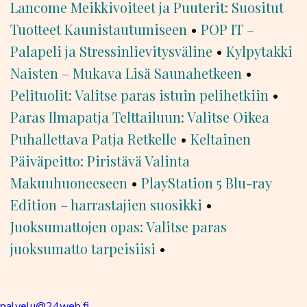
Lancome Meikkivoiteet ja Puuterit: Suositut
Tuotteet Kaunistautumiseen
•
POP IT –
Palapeli ja Stressinlievitysväline
•
Kylpytakki
Naisten – Mukava Lisä Saunahetkeen
•
Pelituolit: Valitse paras istuin pelihetkiin
•
Paras Ilmapatja Telttailuun: Valitse Oikea
Puhallettava Patja Retkelle
•
Keltainen
Päiväpeitto: Piristävä Valinta
Makuuhuoneeseen
•
PlayStation 5 Blu-ray
Edition – harrastajien suosikki
•
Juoksumattojen opas: Valitse paras
juoksumatto tarpeisiisi
•
palvelu@24web.fi