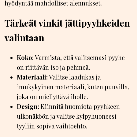
hyödyntää mahdolliset alennukset.
Tärkeät vinkit jättipyyhkeiden
valintaan
Koko:
Varmista, että valitsemasi pyyhe
on riittävän iso ja pehmeä.
Materiaali:
Valitse laadukas ja
imukykyinen materiaali, kuten puuvilla,
joka on miellyttävä iholle.
Design:
Kiinnitä huomiota pyyhkeen
ulkonäköön ja valitse kylpyhuoneesi
tyyliin sopiva vaihtoehto.