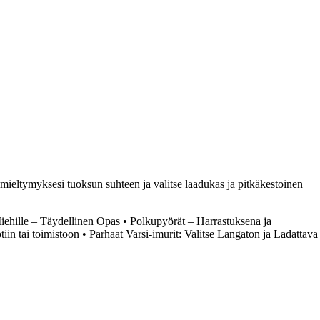
ieltymyksesi tuoksun suhteen ja valitse laadukas ja pitkäkestoinen
iehille – Täydellinen Opas
•
Polkupyörät – Harrastuksena ja
iin tai toimistoon
•
Parhaat Varsi-imurit: Valitse Langaton ja Ladattava