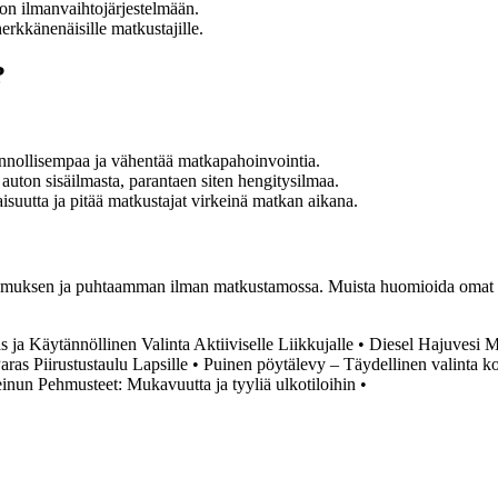
ton ilmanvaihtojärjestelmään.
rkkänenäisille matkustajille.
?
innollisempaa ja vähentää matkapahoinvointia.
 auton sisäilmasta, parantaen siten hengitysilmaa.
isuutta ja pitää matkustajat virkeinä matkan aikana.
kokemuksen ja puhtaamman ilman matkustamossa. Muista huomioida omat m
 ja Käytännöllinen Valinta Aktiiviselle Liikkujalle
•
Diesel Hajuvesi M
aras Piirustustaulu Lapsille
•
Puinen pöytälevy – Täydellinen valinta kot
inun Pehmusteet: Mukavuutta ja tyyliä ulkotiloihin
•