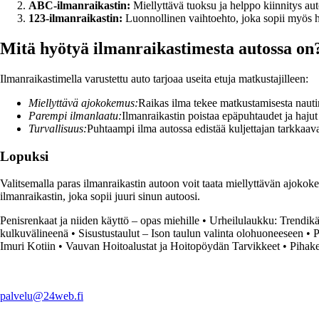
ABC-ilmanraikastin:
Miellyttävä tuoksu ja helppo kiinnitys au
123-ilmanraikastin:
Luonnollinen vaihtoehto, joka sopii myös he
Mitä hyötyä ilmanraikastimesta autossa on
Ilmanraikastimella varustettu auto tarjoaa useita etuja matkustajilleen:
Miellyttävä ajokokemus:
Raikas ilma tekee matkustamisesta naut
Parempi ilmanlaatu:
Ilmanraikastin poistaa epäpuhtaudet ja hajut
Turvallisuus:
Puhtaampi ilma autossa edistää kuljettajan tarkkaava
Lopuksi
Valitsemalla paras ilmanraikastin autoon voit taata miellyttävän ajo
ilmanraikastin, joka sopii juuri sinun autoosi.
Penisrenkaat ja niiden käyttö – opas miehille
•
Urheilulaukku: Trendikäs
kulkuvälineenä
•
Sisustustaulut – Ison taulun valinta olohuoneeseen
•
P
Imuri Kotiin
•
Vauvan Hoitoalustat ja Hoitopöydän Tarvikkeet
•
Pihake
palvelu@24web.fi