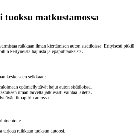
pi tuoksu matkustamossa
staa raikkaan ilman kiertämisen auton sisätiloissa. Erityisesti pitkillä m
oihin kertyneistä hajuista ja epäpuhtauksista.
aan keskeiseen seikkaan:
aloimaan epämiellyttävät hajut auton sisätiloissa.
kastuksen ilman tarvetta jatkuvasti vaihtaa laitetta.
lyttävän ilmapiirin autossa.
aihtoehtoja:
a tarjoaa raikkaan tuoksun autoosi.