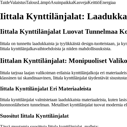
Taide
Valaistus
Talous
Lämpö
Asuinpaikka
Kasveja
Keittiö
Energiaa
Iittala Kynttilänjalat: Laadukk
Iittala Kynttilänjalat Luovat Tunnelmaa Ko
Iittala on tunnettu laadukkaista ja tyylikkäistä design-tuotteistaan, ja kyn
Iittala kynttilänjalkavaihtoehdoista ja niiden mahdollisuuksista.
Iittalan Kynttilänjalat: Monipuoliset Valik
Iittala tarjoaa laajan valikoiman erilaisia kynttilänjalkoja eri materiaale
klassinen tai skandinaavinen, Iittala kynttilänjalat täydentävät sisustusta
Iittala Kynttilänjalat Eri Materiaaleista
Iittala kynttilänjalat valmistetaan laadukkaista materiaaleista, kuten la
luonnonläheisen tunnelman. Metalliset kynttilänjalat tuovat modernia e
Suositut Iittala Kynttilänjalat
Tässä muutamia suosittuja Iittala kynttilänjalat- malleja: