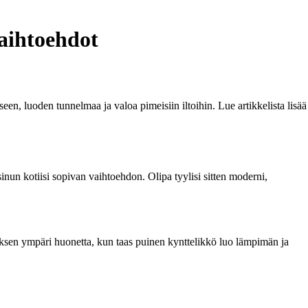
vaihtoehdot
ukseen, luoden tunnelmaa ja valoa pimeisiin iltoihin. Lue artikkelista lisää
i sinun kotiisi sopivan vaihtoehdon. Olipa tyylisi sitten moderni,
astuksen ympäri huonetta, kun taas puinen kynttelikkö luo lämpimän ja