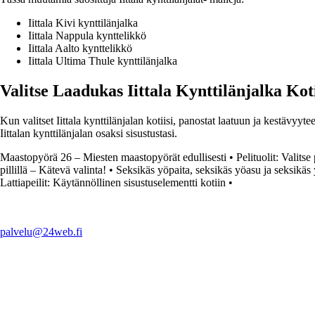
Iittala Kivi kynttilänjalka
Iittala Nappula kynttelikkö
Iittala Aalto kynttelikkö
Iittala Ultima Thule kynttilänjalka
Valitse Laadukas Iittala Kynttilänjalka Koti
Kun valitset Iittala kynttilänjalan kotiisi, panostat laatuun ja kestävyyt
Iittalan kynttilänjalan osaksi sisustustasi.
Maastopyörä 26 – Miesten maastopyörät edullisesti
•
Pelituolit: Valitse
pillillä – Kätevä valinta!
•
Seksikäs yöpaita, seksikäs yöasu ja seksikäs
Lattiapeilit: Käytännöllinen sisustuselementti kotiin
•
palvelu@24web.fi