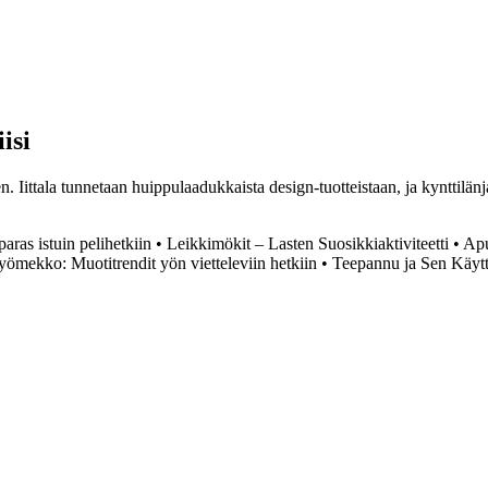
isi
een. Iittala tunnetaan huippulaadukkaista design-tuotteistaan, ja kynttilän
 paras istuin pelihetkiin
•
Leikkimökit – Lasten Suosikkiaktiviteetti
•
Apu
 yömekko: Muotitrendit yön vietteleviin hetkiin
•
Teepannu ja Sen Käyt