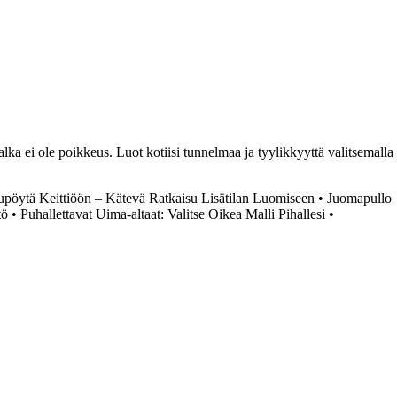
jalka ei ole poikkeus. Luot kotiisi tunnelmaa ja tyylikkyyttä valitsemalla
pöytä Keittiöön – Kätevä Ratkaisu Lisätilan Luomiseen
•
Juomapullo
tö
•
Puhallettavat Uima-altaat: Valitse Oikea Malli Pihallesi
•