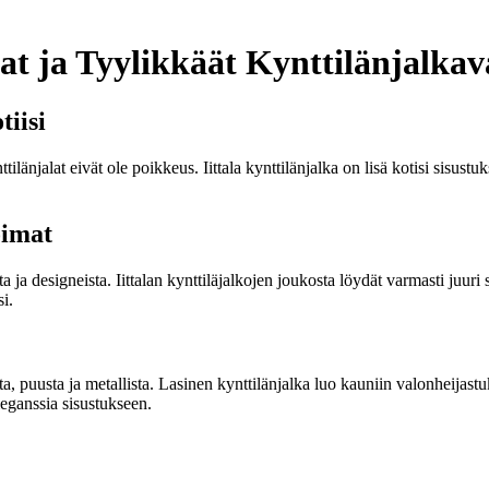
aat ja Tyylikkäät Kynttilänjalka
tiisi
ttilänjalat eivät ole poikkeus. Iittala kynttilänjalka on lisä kotisi sisust
oimat
ista ja designeista. Iittalan kynttiläjalkojen joukosta löydät varmasti juur
si.
sista, puusta ja metallista. Lasinen kynttilänjalka luo kauniin valonheij
leganssia sisustukseen.