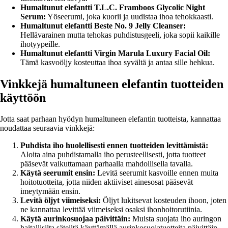
Humaltunut elefantti T.L.C. Framboos Glycolic Night
Serum:
Yöseerumi, joka kuorii ja uudistaa ihoa tehokkaasti.
Humaltunut elefantti Beste No. 9 Jelly Cleanser:
Hellävarainen mutta tehokas puhdistusgeeli, joka sopii kaikille
ihotyypeille.
Humaltunut elefantti Virgin Marula Luxury Facial Oil:
Tämä kasvoöljy kosteuttaa ihoa syvältä ja antaa sille hehkua.
Vinkkejä humaltuneen elefantin tuotteiden
käyttöön
Jotta saat parhaan hyödyn humaltuneen elefantin tuotteista, kannattaa
noudattaa seuraavia vinkkejä:
Puhdista iho huolellisesti ennen tuotteiden levittämistä:
Aloita aina puhdistamalla iho perusteellisesti, jotta tuotteet
pääsevät vaikuttamaan parhaalla mahdollisella tavalla.
Käytä seerumit ensin:
Levitä seerumit kasvoille ennen muita
hoitotuotteita, jotta niiden aktiiviset ainesosat pääsevät
imeytymään ensin.
Levitä öljyt viimeiseksi:
Öljyt lukitsevat kosteuden ihoon, joten
ne kannattaa levittää viimeiseksi osaksi ihonhoitorutiinia.
Käytä aurinkosuojaa päivittäin:
Muista suojata iho auringon
haitallisilta säteiltä käyttämällä aurinkosuojatuotteita päivittäin,