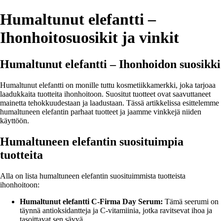
Humaltunut elefantti –
Ihonhoitosuosikit ja vinkit
Humaltunut elefantti – Ihonhoidon suosikki
Humaltunut elefantti on monille tuttu kosmetiikkamerkki, joka tarjoaa
laadukkaita tuotteita ihonhoitoon. Suositut tuotteet ovat saavuttaneet
mainetta tehokkuudestaan ja laadustaan. Tässä artikkelissa esittelemme
humaltuneen elefantin parhaat tuotteet ja jaamme vinkkejä niiden
käyttöön.
Humaltuneen elefantin suosituimpia
tuotteita
Alla on lista humaltuneen elefantin suosituimmista tuotteista
ihonhoitoon:
Humaltunut elefantti C-Firma Day Serum:
Tämä seerumi on
täynnä antioksidantteja ja C-vitamiinia, jotka ravitsevat ihoa ja
tasoittavat sen sävyä.