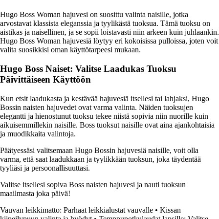
Hugo Boss Woman hajuvesi on suosittu valinta naisille, jotka
arvostavat klassista eleganssia ja tyylikästä tuoksua. Tämä tuoksu on
aistikas ja naisellinen, ja se sopii loistavasti niin arkeen kuin juhlaankin.
Hugo Boss Woman hajuvesiä löytyy eri kokoisissa pulloissa, joten voit
valita suosikkisi oman käyttötarpeesi mukaan.
Hugo Boss Naiset: Valitse Laadukas Tuoksu
Päivittäiseen Käyttöön
Kun etsit laadukasta ja kestävää hajuvesiä itsellesi tai lahjaksi, Hugo
Bossin naisten hajuvedet ovat varma valinta. Näiden tuoksujen
elegantti ja hienostunut tuoksu tekee niistä sopivia niin nuorille kuin
aikuisemmillekin naisille. Boss tuoksut naisille ovat aina ajankohtaisia
ja muodikkaita valintoja.
Päätyessäsi valitsemaan Hugo Bossin hajuvesiä naisille, voit olla
varma, että saat laadukkaan ja tyylikkään tuoksun, joka täydentää
tyyliäsi ja persoonallisuuttasi.
Valitse itsellesi sopiva Boss naisten hajuvesi ja nauti tuoksun
maailmasta joka päivä!
Vauvan leikkimatto: Parhaat leikkialustat vauvalle
•
Kissan
kiipeilypuun valinta ja hyödyt
•
Temppupotkulaudat lapsille: Valitse