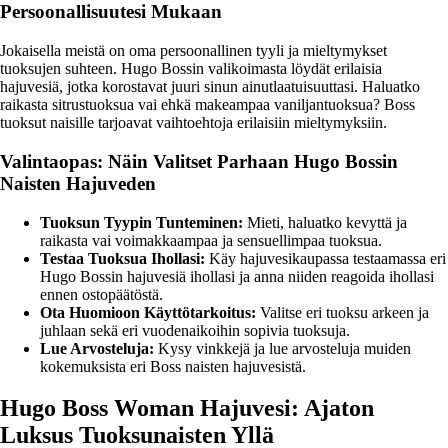
Persoonallisuutesi Mukaan
Jokaisella meistä on oma persoonallinen tyyli ja mieltymykset
tuoksujen suhteen. Hugo Bossin valikoimasta löydät erilaisia
hajuvesiä, jotka korostavat juuri sinun ainutlaatuisuuttasi. Haluatko
raikasta sitrustuoksua vai ehkä makeampaa vaniljantuoksua? Boss
tuoksut naisille tarjoavat vaihtoehtoja erilaisiin mieltymyksiin.
Valintaopas: Näin Valitset Parhaan Hugo Bossin
Naisten Hajuveden
Tuoksun Tyypin Tunteminen:
Mieti, haluatko kevyttä ja
raikasta vai voimakkaampaa ja sensuellimpaa tuoksua.
Testaa Tuoksua Ihollasi:
Käy hajuvesikaupassa testaamassa eri
Hugo Bossin hajuvesiä ihollasi ja anna niiden reagoida ihollasi
ennen ostopäätöstä.
Ota Huomioon Käyttötarkoitus:
Valitse eri tuoksu arkeen ja
juhlaan sekä eri vuodenaikoihin sopivia tuoksuja.
Lue Arvosteluja:
Kysy vinkkejä ja lue arvosteluja muiden
kokemuksista eri Boss naisten hajuvesistä.
Hugo Boss Woman Hajuvesi: Ajaton
Luksus Tuoksunaisten Yllä