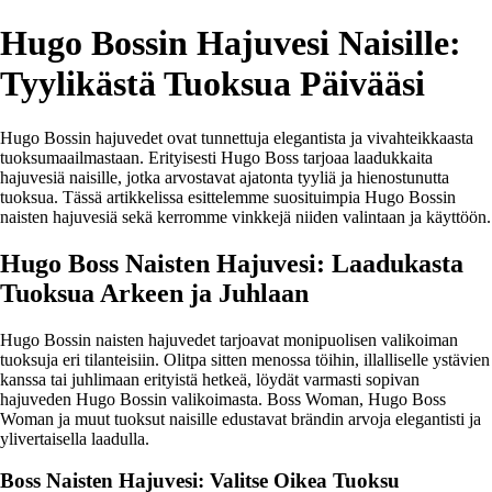
Hugo Bossin Hajuvesi Naisille:
Tyylikästä Tuoksua Päivääsi
Hugo Bossin hajuvedet ovat tunnettuja elegantista ja vivahteikkaasta
tuoksumaailmastaan. Erityisesti Hugo Boss tarjoaa laadukkaita
hajuvesiä naisille, jotka arvostavat ajatonta tyyliä ja hienostunutta
tuoksua. Tässä artikkelissa esittelemme suosituimpia Hugo Bossin
naisten hajuvesiä sekä kerromme vinkkejä niiden valintaan ja käyttöön.
Hugo Boss Naisten Hajuvesi: Laadukasta
Tuoksua Arkeen ja Juhlaan
Hugo Bossin naisten hajuvedet tarjoavat monipuolisen valikoiman
tuoksuja eri tilanteisiin. Olitpa sitten menossa töihin, illalliselle ystävien
kanssa tai juhlimaan erityistä hetkeä, löydät varmasti sopivan
hajuveden Hugo Bossin valikoimasta. Boss Woman, Hugo Boss
Woman ja muut tuoksut naisille edustavat brändin arvoja elegantisti ja
ylivertaisella laadulla.
Boss Naisten Hajuvesi: Valitse Oikea Tuoksu