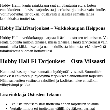
Hobby Hallin kanta-asiakkaana saat ainutlaatuisia etuja, kuten
ennakkotietoa tulevista tarjouksista ja erikoistarjouksista vain sinulle.
Voit hyödyntää tarjouksia joustavasti ja säästää samalla rahaa
laadukkaista tuotteista.
Hobby Hall.fi/tarjoukset – Verkkokaupan Helppous
Hobby Hallin verkkokauppa tarjoaa lisäedun ostosten tekemiseen. Voit
selata tuotteita milloin tahansa, missä tahansa. Hanki tarvitsemasi vain
muutamalla klikkauksella ja nauti edullisista hinnoista sekä kätevästä
toimituksesta suoraan kotiovellesi.
Hobby Hall Fi Tarjoukset – Osta Viisaasti
Kanta-asiakastarjoukset kannattaa hyödyntää viisaasti. Suunnittele
ostoksesi etukäteen ja hyödynnä tarjoukset ajankohtaisiin tarpeisiisi.
Näin saat eniten vastinetta rahoillesi ja kodistasi tulee entistäkin
viihtyisämpi paikka.
Lisävinkkejä Ostosten Tekoon
Tee lista tarvitsemistasi tuotteista ennen tarjousten selailua.
Vertaile hintoja eri tuotteiden välillä löytääksesi parhaat