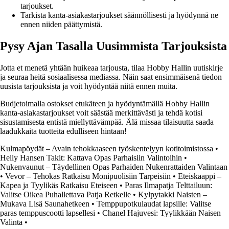
tarjoukset.
Tarkista kanta-asiakastarjoukset säännöllisesti ja hyödynnä ne
ennen niiden päättymistä.
Pysy Ajan Tasalla Uusimmista Tarjouksista
Jotta et menetä yhtään huikeaa tarjousta, tilaa Hobby Hallin uutiskirje
ja seuraa heitä sosiaalisessa mediassa. Näin saat ensimmäisenä tiedon
uusista tarjouksista ja voit hyödyntää niitä ennen muita.
Budjetoimalla ostokset etukäteen ja hyödyntämällä Hobby Hallin
kanta-asiakastarjoukset voit säästää merkittävästi ja tehdä kotisi
sisustamisesta entistä miellyttävämpää. Älä missaa tilaisuutta saada
laadukkaita tuotteita edulliseen hintaan!
Kulmapöydät – Avain tehokkaaseen työskentelyyn kotitoimistossa
•
Helly Hansen Takit: Kattava Opas Parhaisiin Valintoihin
•
Nukenvaunut – Täydellinen Opas Parhaiden Nukenrattaiden Valintaan
•
Vevor – Tehokas Ratkaisu Monipuolisiin Tarpeisiin
•
Eteiskaappi –
Kapea ja Tyylikäs Ratkaisu Eteiseen
•
Paras Ilmapatja Telttailuun:
Valitse Oikea Puhallettava Patja Retkelle
•
Kylpytakki Naisten –
Mukava Lisä Saunahetkeen
•
Temppupotkulaudat lapsille: Valitse
paras temppuscootti lapsellesi
•
Chanel Hajuvesi: Tyylikkään Naisen
Valinta
•