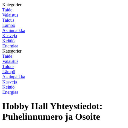
Kategorier
Taide
Valaistus
Talous
Lämpö
Asuinpaikka
Kasveja
Keittiö
Energiaa
Kategorier
Taide
Valaistus
Talous
Lämpö
Asuinpaikka
Kasveja
Keittiö
Energiaa
Hobby Hall Yhteystiedot:
Puhelinnumero ja Osoite