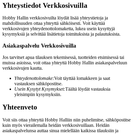
Yhteystiedot Verkkosivuilla
Hobby Hallin verkkosivuilta löydät lisää yhteystietoja ja
mahdollisuuden ottaa yhteyttä sähköisesti. Voit käyttää
verkkosivujen yhteydenottolomaketta, lukea usein kysyttyjä
kysymyksiä ja selvittää lisätietoja toimituksista ja palautuksista.
Asiakaspalvelu Verkkosivuilla
Jos tarvitset apua tilauksen tekemisessä, tuotteiden etsimisessä tai
muissa asioissa, voit ottaa yhteyttä Hobby Hallin asiakaspalveluun
verkkosivujen kautta.
Yhteydenottolomake:
Voit täyttää lomakkeen ja saat
vastauksen sähköpostitse.
Usein Kysytyt Kysymykset:
Täältä löydät vastauksia
yleisimpiin kysymyksiin.
Yhteenveto
Voit siis ottaa yhteyttä Hobby Halliin niin puhelimitse, sähköpostitse
kuin myös vierailemalla heidän verkkosivuillaan. Heidän
asiakaspalvelunsa auttaa sinua mielellään kaikissa tilauksiin ja