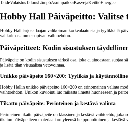
Taide
Valaistus
Talous
Lämpö
Asuinpaikka
Kasveja
Keittiö
Energiaa
Hobby Hall Päiväpeitto: Valitse t
Hobby Hall tarjoaa laajan valikoiman korkealaatuisia ja tyylikkäitä päiv
valikoimastamme sopivan vaihtoehdon.
Päiväpeitteet: Kodin sisustuksen täydelline
Päiväpeite on kodin sisustuksen tärkeä osa, joka ei ainoastaan suojaa s
ja lisätä tilan visuaalista vetovoimaa.
Unikko päiväpeite 160×200: Tyylikäs ja käytännölline
Hobby Hallin unikko päiväpeitto 160×200 on erinomainen valinta moderne
vaihtoehdon. Unikon kuviointi luo raikasta ilmettä huoneeseen ja peiton
Tikattu päiväpeite: Perinteinen ja kestävä valinta
Perinteinen tikattu päiväpeite on klassinen ja kestävä vaihtoehto, joka s
tikatun päiväpeitteen materiaali on yleensä helppohoitoinen ja kestävä v