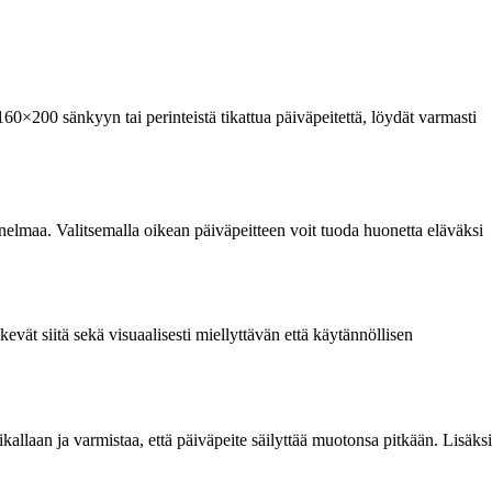
160×200 sänkyyn tai perinteistä tikattua päiväpeitettä, löydät varmasti
nelmaa. Valitsemalla oikean päiväpeitteen voit tuoda huonetta eläväksi
ät siitä sekä visuaalisesti miellyttävän että käytännöllisen
ikallaan ja varmistaa, että päiväpeite säilyttää muotonsa pitkään. Lisäksi