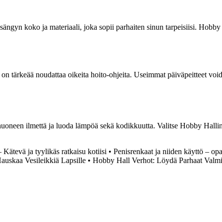
sängyn koko ja materiaali, joka sopii parhaiten sinun tarpeisiisi. Hobby 
, on tärkeää noudattaa oikeita hoito-ohjeita. Useimmat päiväpeitteet void
huoneen ilmettä ja luoda lämpöä sekä kodikkuutta. Valitse Hobby Hallin l
Kätevä ja tyylikäs ratkaisu kotiisi
•
Penisrenkaat ja niiden käyttö – opa
Hauskaa Vesileikkiä Lapsille
•
Hobby Hall Verhot: Löydä Parhaat Valmi