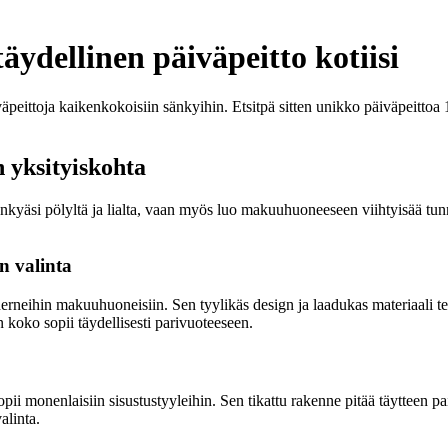
äydellinen päiväpeitto kotiisi
äpeittoja kaikenkokoisiin sänkyihin. Etsitpä sitten unikko päiväpeittoa 
n yksityiskohta
änkyäsi pölyltä ja lialta, vaan myös luo makuuhuoneeseen viihtyisää tun
n valinta
ihin makuuhuoneisiin. Sen tyylikäs design ja laadukas materiaali tekev
 koko sopii täydellisesti parivuoteeseen.
opii monenlaisiin sisustustyyleihin. Sen tikattu rakenne pitää täytteen pa
alinta.