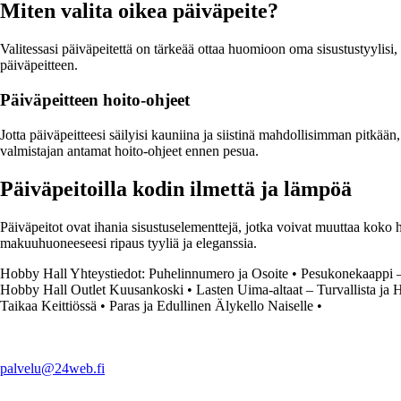
Miten valita oikea päiväpeite?
Valitessasi päiväpeitettä on tärkeää ottaa huomioon oma sisustustyylisi, 
päiväpeitteen.
Päiväpeitteen hoito-ohjeet
Jotta päiväpeitteesi säilyisi kauniina ja siistinä mahdollisimman pitkään
valmistajan antamat hoito-ohjeet ennen pesua.
Päiväpeitoilla kodin ilmettä ja lämpöä
Päiväpeitot ovat ihania sisustuselementtejä, jotka voivat muuttaa koko 
makuuhuoneeseesi ripaus tyyliä ja eleganssia.
Hobby Hall Yhteystiedot: Puhelinnumero ja Osoite
•
Pesukonekaappi – 
Hobby Hall Outlet Kuusankoski
•
Lasten Uima-altaat – Turvallista ja 
Taikaa Keittiössä
•
Paras ja Edullinen Älykello Naiselle
•
palvelu@24web.fi