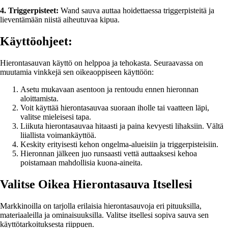
4. Triggerpisteet:
Wand sauva auttaa hoidettaessa triggerpisteitä ja
lieventämään niistä aiheutuvaa kipua.
Käyttöohjeet:
Hierontasauvan käyttö on helppoa ja tehokasta. Seuraavassa on
muutamia vinkkejä sen oikeaoppiseen käyttöön:
Asetu mukavaan asentoon ja rentoudu ennen hieronnan
aloittamista.
Voit käyttää hierontasauvaa suoraan iholle tai vaatteen läpi,
valitse mieleisesi tapa.
Liikuta hierontasauvaa hitaasti ja paina kevyesti lihaksiin. Vältä
liiallista voimankäyttöä.
Keskity erityisesti kehon ongelma-alueisiin ja triggerpisteisiin.
Hieronnan jälkeen juo runsaasti vettä auttaaksesi kehoa
poistamaan mahdollisia kuona-aineita.
Valitse Oikea Hierontasauva Itsellesi
Markkinoilla on tarjolla erilaisia hierontasauvoja eri pituuksilla,
materiaaleilla ja ominaisuuksilla. Valitse itsellesi sopiva sauva sen
käyttötarkoituksesta riippuen.