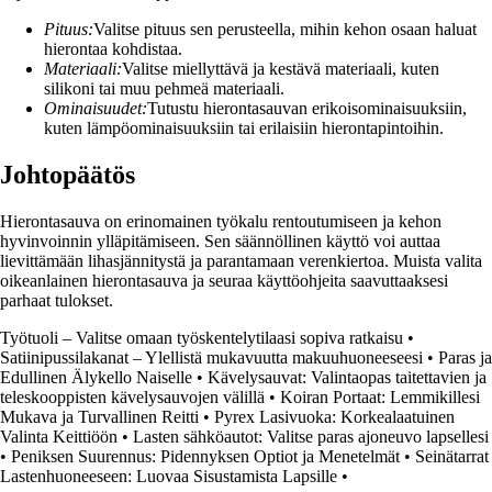
Pituus:
Valitse pituus sen perusteella, mihin kehon osaan haluat
hierontaa kohdistaa.
Materiaali:
Valitse miellyttävä ja kestävä materiaali, kuten
silikoni tai muu pehmeä materiaali.
Ominaisuudet:
Tutustu hierontasauvan erikoisominaisuuksiin,
kuten lämpöominaisuuksiin tai erilaisiin hierontapintoihin.
Johtopäätös
Hierontasauva on erinomainen työkalu rentoutumiseen ja kehon
hyvinvoinnin ylläpitämiseen. Sen säännöllinen käyttö voi auttaa
lievittämään lihasjännitystä ja parantamaan verenkiertoa. Muista valita
oikeanlainen hierontasauva ja seuraa käyttöohjeita saavuttaaksesi
parhaat tulokset.
Työtuoli – Valitse omaan työskentelytilaasi sopiva ratkaisu
•
Satiinipussilakanat – Ylellistä mukavuutta makuuhuoneeseesi
•
Paras ja
Edullinen Älykello Naiselle
•
Kävelysauvat: Valintaopas taitettavien ja
teleskooppisten kävelysauvojen välillä
•
Koiran Portaat: Lemmikillesi
Mukava ja Turvallinen Reitti
•
Pyrex Lasivuoka: Korkealaatuinen
Valinta Keittiöön
•
Lasten sähköautot: Valitse paras ajoneuvo lapsellesi
•
Peniksen Suurennus: Pidennyksen Optiot ja Menetelmät
•
Seinätarrat
Lastenhuoneeseen: Luovaa Sisustamista Lapsille
•