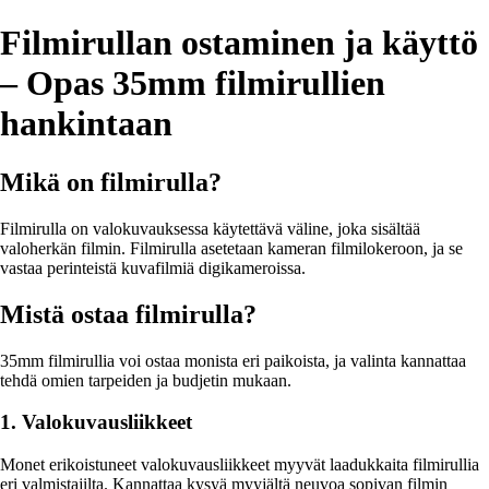
Filmirullan ostaminen ja käyttö
– Opas 35mm filmirullien
hankintaan
Mikä on filmirulla?
Filmirulla on valokuvauksessa käytettävä väline, joka sisältää
valoherkän filmin. Filmirulla asetetaan kameran filmilokeroon, ja se
vastaa perinteistä kuvafilmiä digikameroissa.
Mistä ostaa filmirulla?
35mm filmirullia voi ostaa monista eri paikoista, ja valinta kannattaa
tehdä omien tarpeiden ja budjetin mukaan.
1. Valokuvausliikkeet
Monet erikoistuneet valokuvausliikkeet myyvät laadukkaita filmirullia
eri valmistajilta. Kannattaa kysyä myyjältä neuvoa sopivan filmin