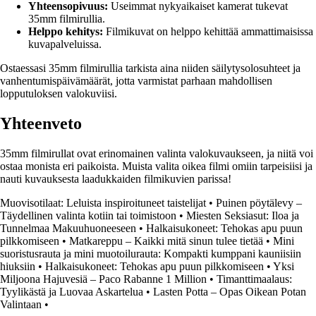
Yhteensopivuus:
Useimmat nykyaikaiset kamerat tukevat
35mm filmirullia.
Helppo kehitys:
Filmikuvat on helppo kehittää ammattimaisissa
kuvapalveluissa.
Ostaessasi 35mm filmirullia tarkista aina niiden säilytysolosuhteet ja
vanhentumispäivämäärät, jotta varmistat parhaan mahdollisen
lopputuloksen valokuviisi.
Yhteenveto
35mm filmirullat ovat erinomainen valinta valokuvaukseen, ja niitä voi
ostaa monista eri paikoista. Muista valita oikea filmi omiin tarpeisiisi ja
nauti kuvauksesta laadukkaiden filmikuvien parissa!
Muovisotilaat: Leluista inspiroituneet taistelijat
•
Puinen pöytälevy –
Täydellinen valinta kotiin tai toimistoon
•
Miesten Seksiasut: Iloa ja
Tunnelmaa Makuuhuoneeseen
•
Halkaisukoneet: Tehokas apu puun
pilkkomiseen
•
Matkareppu – Kaikki mitä sinun tulee tietää
•
Mini
suoristusrauta ja mini muotoilurauta: Kompakti kumppani kauniisiin
hiuksiin
•
Halkaisukoneet: Tehokas apu puun pilkkomiseen
•
Yksi
Miljoona Hajuvesiä – Paco Rabanne 1 Million
•
Timanttimaalaus:
Tyylikästä ja Luovaa Askartelua
•
Lasten Potta – Opas Oikean Potan
Valintaan
•