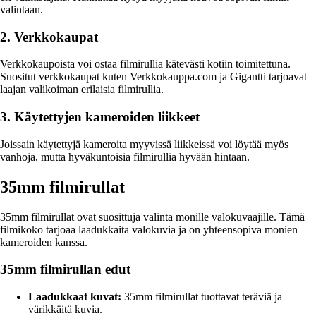
valintaan.
2. Verkkokaupat
Verkkokaupoista voi ostaa filmirullia kätevästi kotiin toimitettuna.
Suositut verkkokaupat kuten Verkkokauppa.com ja Gigantti tarjoavat
laajan valikoiman erilaisia filmirullia.
3. Käytettyjen kameroiden liikkeet
Joissain käytettyjä kameroita myyvissä liikkeissä voi löytää myös
vanhoja, mutta hyväkuntoisia filmirullia hyvään hintaan.
35mm filmirullat
35mm filmirullat ovat suosittuja valinta monille valokuvaajille. Tämä
filmikoko tarjoaa laadukkaita valokuvia ja on yhteensopiva monien
kameroiden kanssa.
35mm filmirullan edut
Laadukkaat kuvat:
35mm filmirullat tuottavat teräviä ja
värikkäitä kuvia.